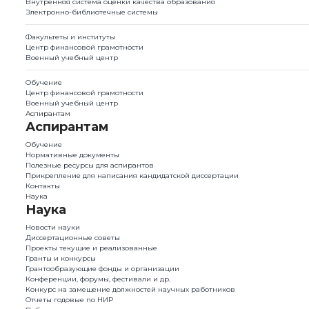
Внутренняя система оценки качества образования
Электронно-библиотечные системы
Факультеты и институты
Центр финансовой грамотности
Военный учебный центр
Обучение
Центр финансовой грамотности
Военный учебный центр
Аспирантам
Аспирантам
Обучение
Нормативные документы
Полезные ресурсы для аспирантов
Прикрепление для написания кандидатской диссертации
Контакты
Наука
Наука
Новости науки
Диссертационные советы
Проекты текущие и реализованные
Гранты и конкурсы
Грантообразующие фонды и организации
Конференции, форумы, фестивали и др.
Конкурс на замещение должностей научных работников
Отчеты годовые по НИР