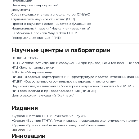
Публикации
План научныx мероприятий
Документы
Совет молодых ученых и специалистов (СМУиС)
Студенческое научное общество (СНО)
Проект о научном наставничестве обучающихся
Национальный проект "Наука и университеты"
Карбоновый полигон WayCarbon ГГНТУ
Геотермальная станция ГГНТУ
Научные центры и лаборатории
НТЦКП «НЕДРА»
НТЦ «Безопасность зданий и сооружений при природных и техногенных воз
НТЦ «Зеленая энергетика»
МЛ «Эко-Материаловед»
НИЦКП «Геодезия, картография и инфраструктура пространственных данны
НТЦКП «Современные строительные материалы и технологии»
Научно-исследовательская лаборатория импульсных технологий «НИЛИТ»
НИИ геоэкологии и природопользования (НИИГиП)
Центр высоких технологий "Хайпарк"
Издания
Журнал «Вестник ГГНТУ. Технические науки»
Журнал «Вестник ГГНТУ. Гуманитарные и социально-экономические науки»
Журнал «Грозненский естественно-научный бюллетень»
Инновации
Инновации