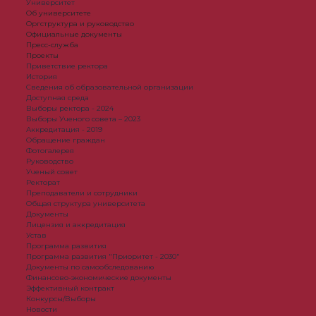
Университет
Об университете
Оргструктура и руководство
Официальные документы
Пресс-служба
Проекты
Приветствие ректора
История
Сведения об образовательной организации
Доступная среда
Выборы ректора - 2024
Выборы Ученого совета – 2023
Аккредитация - 2019
Обращение граждан
Фотогалерея
Руководство
Ученый совет
Ректорат
Преподаватели и сотрудники
Общая структура университета
Документы
Лицензия и аккредитация
Устав
Программа развития
Программа развития "Приоритет - 2030"
Документы по самообследованию
Финансово-экономические документы
Эффективный контракт
Конкурсы/Выборы
Новости