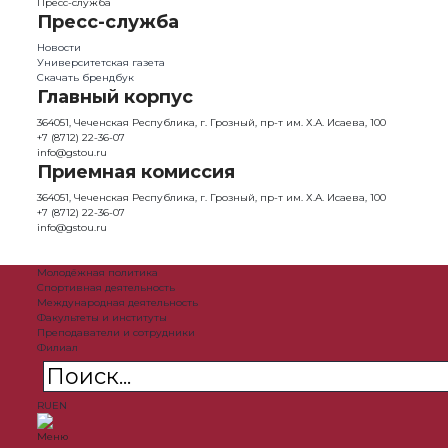
Пресс-служба
Пресс-служба
Новости
Университетская газета
Скачать брендбук
Главный корпус
364051, Чеченская Республика, г. Грозный, пр-т им. Х.А. Исаева, 100
+7 (8712) 22-36-07
info@gstou.ru
Приемная комиссия
364051, Чеченская Республика, г. Грозный, пр-т им. Х.А. Исаева, 100
+7 (8712) 22-36-07
info@gstou.ru
Молодёжная политика
Спортивная деятельность
Международная деятельность
Факультеты и институты
Преподаватели и сотрудники
Филиал
RU
EN
Меню