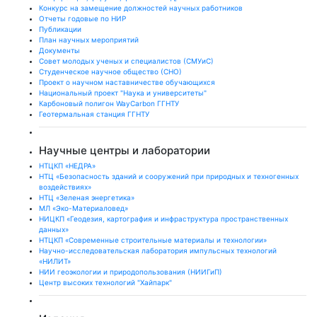
Конкурс на замещение должностей научных работников
Отчеты годовые по НИР
Публикации
План научныx мероприятий
Документы
Совет молодых ученых и специалистов (СМУиС)
Студенческое научное общество (СНО)
Проект о научном наставничестве обучающихся
Национальный проект "Наука и университеты"
Карбоновый полигон WayCarbon ГГНТУ
Геотермальная станция ГГНТУ
Научные центры и лаборатории
НТЦКП «НЕДРА»
НТЦ «Безопасность зданий и сооружений при природных и техногенных
воздействиях»
НТЦ «Зеленая энергетика»
МЛ «Эко-Материаловед»
НИЦКП «Геодезия, картография и инфраструктура пространственных
данных»
НТЦКП «Современные строительные материалы и технологии»
Научно-исследовательская лаборатория импульсных технологий
«НИЛИТ»
НИИ геоэкологии и природопользования (НИИГиП)
Центр высоких технологий "Хайпарк"