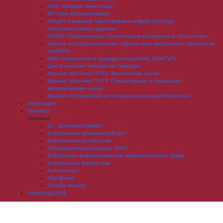
НТЦ «Зеленая энергетика»
МЛ «Эко-Материаловед»
НИЦКП «Геодезия, картография и инфраструктура
пространственных данных»
НТЦКП «Современные строительные материалы и технологии»
Научно-исследовательская лаборатория импульсных технологий
«НИЛИТ»
НИИ геоэкологии и природопользования (НИИГиП)
Центр высоких технологий "Хайпарк"
Журнал «Вестник ГГНТУ. Технические науки»
Журнал «Вестник ГГНТУ. Гуманитарные и социально-
экономические науки»
Журнал «Грозненский естественно-научный бюллетень»
Инновации
Сервисы
Сервисы
1С : Документооборот
Электронный документооборот
Электронное расписание
Образовательный портал (БРС)
Электронно-информационная образовательная среда
Электронная библиотека
Антиплагиат
Портфолио
Онлайн оплата
Geoenergy2026