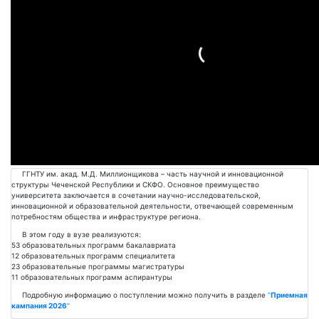
Подробнее
ГГНТУ им. акад. М.Д. Миллионщикова – часть научной и инновационной
структуры Чеченской Республики и СКФО. Основное преимущество
университета заключается в сочетании научно-исследовательской,
инновационной и образовательной деятельности, отвечающей современным
потребностям общества и инфраструктуре региона.
В этом году в вузе реализуются:
53 образовательных программ бакалавриата
12 образовательных программ специалитета
23 образовательные программы магистратуры
11 образовательных программ аспирантуры
Подробную информацию о поступлении можно получить в разделе
"
Приемная
кампания 2026
"