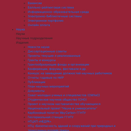
Вакансии
Балльно-рейтинговая система
Информационно-образовательная среда
Электронно-библиотечные системы
Электронное портфолио
Онлайн оплата
Наука
Наука
Научные подразделения
Издания
Новости науки
Диссертационные советы
Проекты текущие и реализованные
Гранты и конкурсы
Грантообразующие фонды и организации
Конференции, форумы, фестивали и др.
Конкурс на замещение должностей научных работников
Отчеты годовые по НИР
Публикации
План научныx мероприятий
Документы
Совет молодых ученых и специалистов (СМУиС)
Студенческое научное общество (СНО)
Проект о научном наставничестве обучающихся
Национальный проект "Наука и университеты"
Карбоновый полигон WayCarbon ГГНТУ
Геотермальная станция ГГНТУ
НТЦКП «НЕДРА»
НТЦ «Безопасность зданий и сооружений при природных и
техногенных воздействиях»