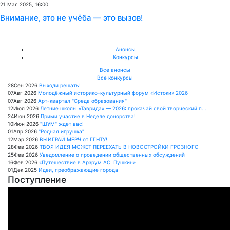
21 Мая 2025, 16:00
Внимание, это не учёба — это вызов!
Анонсы
Конкурсы
Все анонсы
Все конкурсы
28
Сен
2026
Выходи решать!
07
Авг
2026
Молодёжный историко-культурный форум «Истоки» 2026
07
Авг
2026
Арт-квартал "Среда образования"
12
Июл
2026
Летние школы «Таврида» — 2026: прокачай свой творческий п...
24
Июн
2026
Прими участие в Неделе донорства!
10
Июн
2026
"ШУМ" ждет вас!
01
Апр
2026
"Родная игрушка"
12
Мар
2026
ВЫИГРАЙ МЕРЧ от ГГНТУ!
28
Фев
2026
ТВОЯ ИДЕЯ МОЖЕТ ПЕРЕЕХАТЬ В НОВОСТРОЙКИ ГРОЗНОГО
25
Фев
2026
Уведомление о проведении общественных обсуждений
16
Фев
2026
«Путешествие в Арзрум АС. Пушкин»
01
Дек
2025
Идеи, преображающие города
Поступление