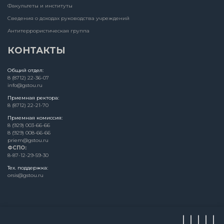
Факультеты и институты
Сведения о доходах руководства учреждений
Антитеррористическая группа
КОНТАКТЫ
Общий отдел:
8 (8712) 22-36-07
info@gstou.ru
Приемная ректора:
8 (8712) 22-21-70
Приемная комиссия:
8 (929) 003-66-66
8 (929) 008-66-66
priem@gstou.ru
ФСПО:
8-87-12-29-59-30
Тех. поддержка:
orsis@gstou.ru