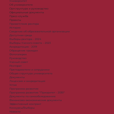
Университет
Об университете
Оргструктура и руководство
Официальные документы
Пресс-служба
Проекты
Приветствие ректора
История
Сведения об образовательной организации
Доступная среда
Выборы ректора - 2024
Выборы Ученого совета – 2023
Аккредитация - 2019
Обращение граждан
Фотогалерея
Руководство
Ученый совет
Ректорат
Преподаватели и сотрудники
Общая структура университета
Документы
Лицензия и аккредитация
Устав
Программа развития
Программа развития "Приоритет - 2030"
Документы по самообследованию
Финансово-экономические документы
Эффективный контракт
Конкурсы/Выборы
Новости