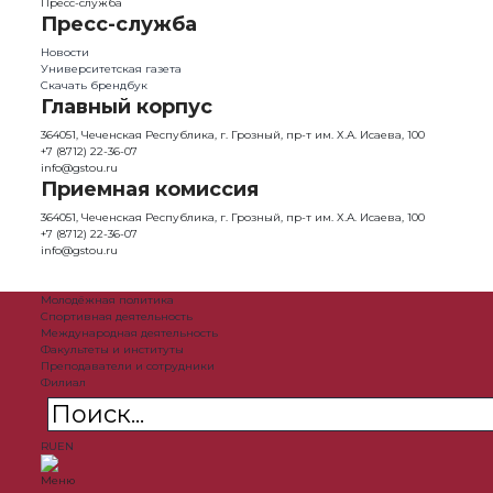
Пресс-служба
Пресс-служба
Новости
Университетская газета
Скачать брендбук
Главный корпус
364051, Чеченская Республика, г. Грозный, пр-т им. Х.А. Исаева, 100
+7 (8712) 22-36-07
info@gstou.ru
Приемная комиссия
364051, Чеченская Республика, г. Грозный, пр-т им. Х.А. Исаева, 100
+7 (8712) 22-36-07
info@gstou.ru
Молодёжная политика
Спортивная деятельность
Международная деятельность
Факультеты и институты
Преподаватели и сотрудники
Филиал
RU
EN
Меню