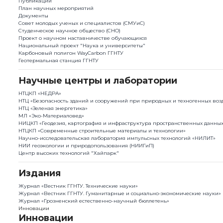
Публикации
План научныx мероприятий
Документы
Совет молодых ученых и специалистов (СМУиС)
Студенческое научное общество (СНО)
Проект о научном наставничестве обучающихся
Национальный проект "Наука и университеты"
Карбоновый полигон WayCarbon ГГНТУ
Геотермальная станция ГГНТУ
Научные центры и лаборатории
НТЦКП «НЕДРА»
НТЦ «Безопасность зданий и сооружений при природных и техногенных воз
НТЦ «Зеленая энергетика»
МЛ «Эко-Материаловед»
НИЦКП «Геодезия, картография и инфраструктура пространственных данны
НТЦКП «Современные строительные материалы и технологии»
Научно-исследовательская лаборатория импульсных технологий «НИЛИТ»
НИИ геоэкологии и природопользования (НИИГиП)
Центр высоких технологий "Хайпарк"
Издания
Журнал «Вестник ГГНТУ. Технические науки»
Журнал «Вестник ГГНТУ. Гуманитарные и социально-экономические науки»
Журнал «Грозненский естественно-научный бюллетень»
Инновации
Инновации