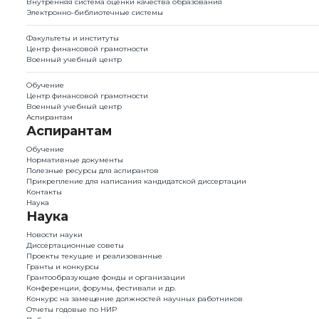
Внутренняя система оценки качества образования
Электронно-библиотечные системы
Факультеты и институты
Центр финансовой грамотности
Военный учебный центр
Обучение
Центр финансовой грамотности
Военный учебный центр
Аспирантам
Аспирантам
Обучение
Нормативные документы
Полезные ресурсы для аспирантов
Прикрепление для написания кандидатской диссертации
Контакты
Наука
Наука
Новости науки
Диссертационные советы
Проекты текущие и реализованные
Гранты и конкурсы
Грантообразующие фонды и организации
Конференции, форумы, фестивали и др.
Конкурс на замещение должностей научных работников
Отчеты годовые по НИР