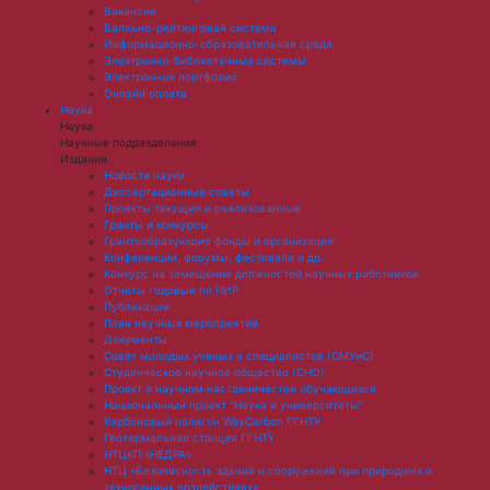
Вакансии
Балльно-рейтинговая система
Информационно-образовательная среда
Электронно-библиотечные системы
Электронное портфолио
Онлайн оплата
Наука
Наука
Научные подразделения
Издания
Новости науки
Диссертационные советы
Проекты текущие и реализованные
Гранты и конкурсы
Грантообразующие фонды и организации
Конференции, форумы, фестивали и др.
Конкурс на замещение должностей научных работников
Отчеты годовые по НИР
Публикации
План научныx мероприятий
Документы
Совет молодых ученых и специалистов (СМУиС)
Студенческое научное общество (СНО)
Проект о научном наставничестве обучающихся
Национальный проект "Наука и университеты"
Карбоновый полигон WayCarbon ГГНТУ
Геотермальная станция ГГНТУ
НТЦКП «НЕДРА»
НТЦ «Безопасность зданий и сооружений при природных и
техногенных воздействиях»