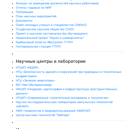
Конкурс на замещение должностей научных работников
Отчеты годовые по НИР
Публикации
План научныx мероприятий
Документы
Совет молодых ученых и специалистов (СМУиС)
Студенческое научное общество (СНО)
Проект о научном наставничестве обучающихся
Национальный проект "Наука и университеты"
Карбоновый полигон WayCarbon ГГНТУ
Геотермальная станция ГГНТУ
Научные центры и лаборатории
НТЦКП «НЕДРА»
НТЦ «Безопасность зданий и сооружений при природных и техногенных
воздействиях»
НТЦ «Зеленая энергетика»
МЛ «Эко-Материаловед»
НИЦКП «Геодезия, картография и инфраструктура пространственных
данных»
НТЦКП «Современные строительные материалы и технологии»
Научно-исследовательская лаборатория импульсных технологий
«НИЛИТ»
НИИ геоэкологии и природопользования (НИИГиП)
Центр высоких технологий "Хайпарк"