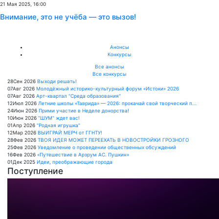
21 Мая 2025, 16:00
Внимание, это не учёба — это вызов!
Анонсы
Конкурсы
Все анонсы
Все конкурсы
28
Сен
2026
Выходи решать!
07
Авг
2026
Молодёжный историко-культурный форум «Истоки» 2026
07
Авг
2026
Арт-квартал "Среда образования"
12
Июл
2026
Летние школы «Таврида» — 2026: прокачай свой творческий п...
24
Июн
2026
Прими участие в Неделе донорства!
10
Июн
2026
"ШУМ" ждет вас!
01
Апр
2026
"Родная игрушка"
12
Мар
2026
ВЫИГРАЙ МЕРЧ от ГГНТУ!
28
Фев
2026
ТВОЯ ИДЕЯ МОЖЕТ ПЕРЕЕХАТЬ В НОВОСТРОЙКИ ГРОЗНОГО
25
Фев
2026
Уведомление о проведении общественных обсуждений
16
Фев
2026
«Путешествие в Арзрум АС. Пушкин»
01
Дек
2025
Идеи, преображающие города
Поступление