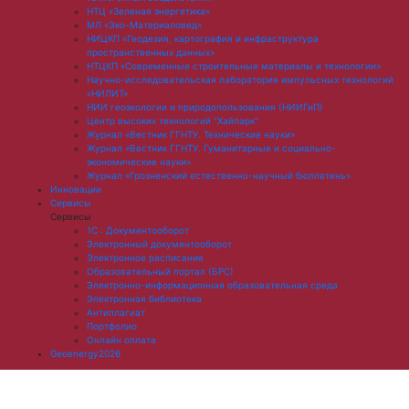
НТЦ «Зеленая энергетика»
МЛ «Эко-Материаловед»
НИЦКП «Геодезия, картография и инфраструктура
пространственных данных»
НТЦКП «Современные строительные материалы и технологии»
Научно-исследовательская лаборатория импульсных технологий
«НИЛИТ»
НИИ геоэкологии и природопользования (НИИГиП)
Центр высоких технологий "Хайпарк"
Журнал «Вестник ГГНТУ. Технические науки»
Журнал «Вестник ГГНТУ. Гуманитарные и социально-
экономические науки»
Журнал «Грозненский естественно-научный бюллетень»
Инновации
Сервисы
Сервисы
1С : Документооборот
Электронный документооборот
Электронное расписание
Образовательный портал (БРС)
Электронно-информационная образовательная среда
Электронная библиотека
Антиплагиат
Портфолио
Онлайн оплата
Geoenergy2026