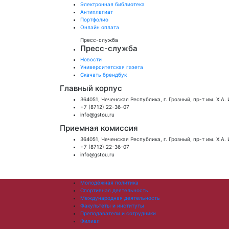
Электронная библиотека
Антиплагиат
Портфолио
Онлайн оплата
Пресс-служба
Пресс-служба
Новости
Университетская газета
Скачать брендбук
Главный корпус
364051, Чеченская Республика, г. Грозный, пр-т им. Х.А.
+7 (8712) 22-36-07
info@gstou.ru
Приемная комиссия
364051, Чеченская Республика, г. Грозный, пр-т им. Х.А.
+7 (8712) 22-36-07
info@gstou.ru
Молодёжная политика
Спортивная деятельность
Международная деятельность
Факультеты и институты
Преподаватели и сотрудники
Филиал