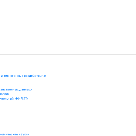
 и техногенных воздействиях»
ранственных данных»
логии»
хнологий «НИЛИТ»
номические науки»