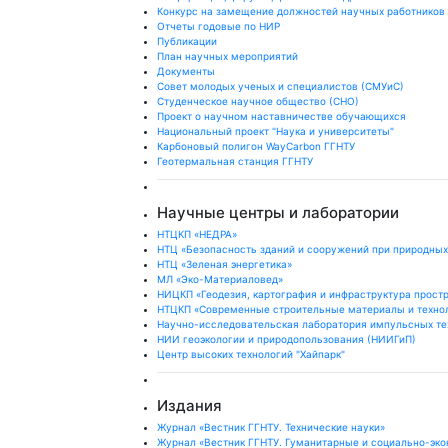
Конкурс на замещение должностей научных работников
Отчеты годовые по НИР
Публикации
План научныx мероприятий
Документы
Совет молодых ученых и специалистов (СМУиС)
Студенческое научное общество (СНО)
Проект о научном наставничестве обучающихся
Национальный проект "Наука и университеты"
Карбоновый полигон WayCarbon ГГНТУ
Геотермальная станция ГГНТУ
Научные центры и лаборатории
НТЦКП «НЕДРА»
НТЦ «Безопасность зданий и сооружений при природных
НТЦ «Зеленая энергетика»
МЛ «Эко-Материаловед»
НИЦКП «Геодезия, картография и инфраструктура прост
НТЦКП «Современные строительные материалы и техно
Научно-исследовательская лаборатория импульсных те
НИИ геоэкологии и природопользования (НИИГиП)
Центр высоких технологий "Хайпарк"
Издания
Журнал «Вестник ГГНТУ. Технические науки»
Журнал «Вестник ГГНТУ. Гуманитарные и социально-эко