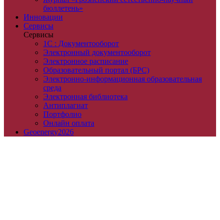
бюллетень»
Инновации
Сервисы
Сервисы
1С : Документооборот
Электронный документооборот
Электронное расписание
Образовательный портал (БРС)
Электронно-информационная образовательная
среда
Электронная библиотека
Антиплагиат
Портфолио
Онлайн оплата
Geoenergy2026