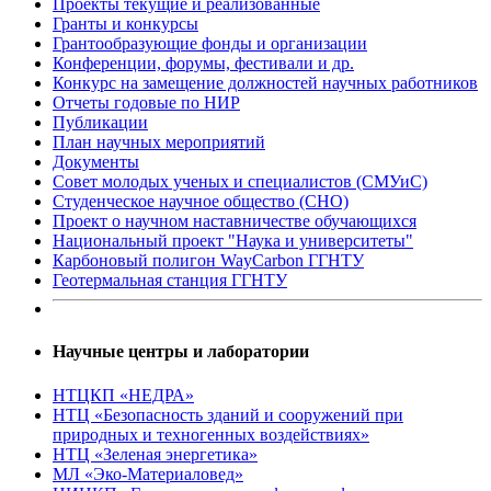
Проекты текущие и реализованные
Гранты и конкурсы
Грантообразующие фонды и организации
Конференции, форумы, фестивали и др.
Конкурс на замещение должностей научных работников
Отчеты годовые по НИР
Публикации
План научныx мероприятий
Документы
Совет молодых ученых и специалистов (СМУиС)
Студенческое научное общество (СНО)
Проект о научном наставничестве обучающихся
Национальный проект "Наука и университеты"
Карбоновый полигон WayCarbon ГГНТУ
Геотермальная станция ГГНТУ
Научные центры и лаборатории
НТЦКП «НЕДРА»
НТЦ «Безопасность зданий и сооружений при
природных и техногенных воздействиях»
НТЦ «Зеленая энергетика»
МЛ «Эко-Материаловед»