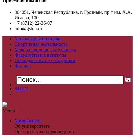
Приемная комиссия
364051, Чеченская Республика, г. Грозный, пр-т им. Х.А.
Исаева, 100
+7 (8712) 22-36-07
info@gstou.ru
Молодёжная политика
Спортивная деятельность
Международная деятельность
Факультеты и институты
Преподаватели и сотрудники
Филиал
RU
EN
Меню
Университет
Об университете
Оргструктура и руководство