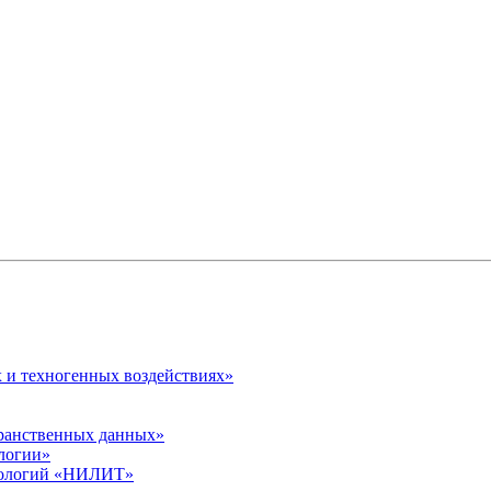
 и техногенных воздействиях»
транственных данных»
логии»
хнологий «НИЛИТ»