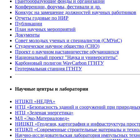
Грантообразующие фонды и организации
Конференции, форумы, фестивали и др.
Конкурс на замещение должностей научных работников
Отчеты годовые по НИР
Публикации
План научныx мероприятий
Документы
Совет молодых ученых и специалистов (СМУиС)
Студенческое научное общество (СНО)
Проект о научном наставничестве обучающихся
Национальный проект "Наука и университеты"
Карбоновый полигон WayCarbon ГГНТУ
Геотермальная станция ГГНТУ
Научные центры и лаборатории
НТЦКП «НЕДРА»
НТЦ «Безопасность зданий и сооружений при природных
НТЦ «Зеленая энергетика»
МЛ «Эко-Материаловед»
НИЦКП «Геодезия, картография и инфраструктура прос
НТЦКП «Современные строительные материалы и техно
Научно-исследовательская лаборатория импульсных те