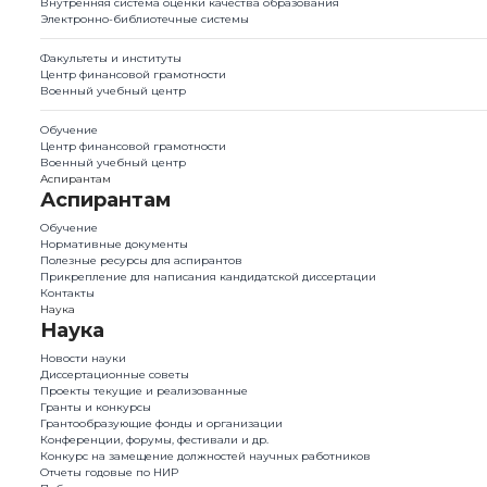
Внутренняя система оценки качества образования
Электронно-библиотечные системы
Факультеты и институты
Центр финансовой грамотности
Военный учебный центр
Обучение
Центр финансовой грамотности
Военный учебный центр
Аспирантам
Аспирантам
Обучение
Нормативные документы
Полезные ресурсы для аспирантов
Прикрепление для написания кандидатской диссертации
Контакты
Наука
Наука
Новости науки
Диссертационные советы
Проекты текущие и реализованные
Гранты и конкурсы
Грантообразующие фонды и организации
Конференции, форумы, фестивали и др.
Конкурс на замещение должностей научных работников
Отчеты годовые по НИР