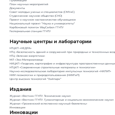
Публикации
План научныx мероприятий
Документы
Совет молодых ученых и специалистов (СМУиС)
Студенческое научное общество (СНО)
Проект о научном наставничестве обучающихся
Национальный проект "Наука и университеты"
Карбоновый полигон WayCarbon ГГНТУ
Геотермальная станция ГГНТУ
Научные центры и лаборатории
НТЦКП «НЕДРА»
НТЦ «Безопасность зданий и сооружений при природных и техногенных воз
НТЦ «Зеленая энергетика»
МЛ «Эко-Материаловед»
НИЦКП «Геодезия, картография и инфраструктура пространственных данны
НТЦКП «Современные строительные материалы и технологии»
Научно-исследовательская лаборатория импульсных технологий «НИЛИТ»
НИИ геоэкологии и природопользования (НИИГиП)
Центр высоких технологий "Хайпарк"
Издания
Журнал «Вестник ГГНТУ. Технические науки»
Журнал «Вестник ГГНТУ. Гуманитарные и социально-экономические науки»
Журнал «Грозненский естественно-научный бюллетень»
Инновации
Инновации