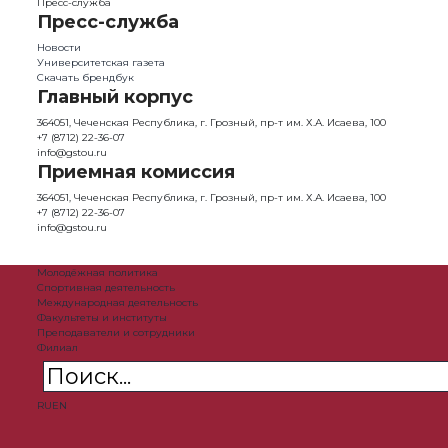
Пресс-служба
Пресс-служба
Новости
Университетская газета
Скачать брендбук
Главный корпус
364051, Чеченская Республика, г. Грозный, пр-т им. Х.А. Исаева, 100
+7 (8712) 22-36-07
info@gstou.ru
Приемная комиссия
364051, Чеченская Республика, г. Грозный, пр-т им. Х.А. Исаева, 100
+7 (8712) 22-36-07
info@gstou.ru
Молодёжная политика
Спортивная деятельность
Международная деятельность
Факультеты и институты
Преподаватели и сотрудники
Филиал
RU
EN