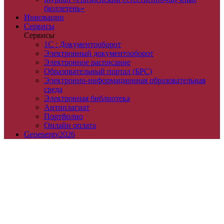
бюллетень»
Инновации
Сервисы
Сервисы
1С : Документооборот
Электронный документооборот
Электронное расписание
Образовательный портал (БРС)
Электронно-информационная образовательная
среда
Электронная библиотека
Антиплагиат
Портфолио
Онлайн оплата
Geoenergy2026