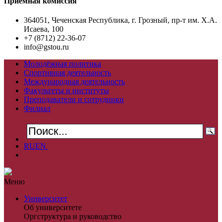
Приемная комиссия
364051, Чеченская Республика, г. Грозный, пр-т им. Х.А.
Исаева, 100
+7 (8712) 22-36-07
info@gstou.ru
Молодёжная политика
Спортивная деятельность
Международная деятельность
Факультеты и институты
Преподаватели и сотрудники
Филиал
RU
EN
Меню
Университет
Об университете
Оргструктура и руководство