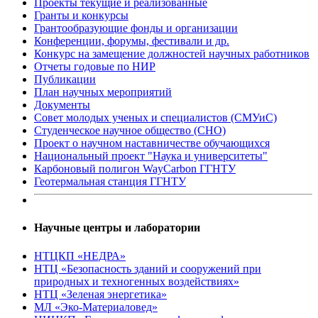
Проекты текущие и реализованные
Гранты и конкурсы
Грантообразующие фонды и организации
Конференции, форумы, фестивали и др.
Конкурс на замещение должностей научных работников
Отчеты годовые по НИР
Публикации
План научныx мероприятий
Документы
Совет молодых ученых и специалистов (СМУиС)
Студенческое научное общество (СНО)
Проект о научном наставничестве обучающихся
Национальный проект "Наука и университеты"
Карбоновый полигон WayCarbon ГГНТУ
Геотермальная станция ГГНТУ
Научные центры и лаборатории
НТЦКП «НЕДРА»
НТЦ «Безопасность зданий и сооружений при
природных и техногенных воздействиях»
НТЦ «Зеленая энергетика»
МЛ «Эко-Материаловед»