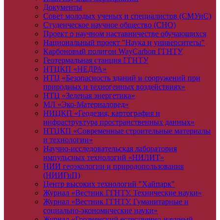
Документы
Совет молодых ученых и специалистов (СМУиС)
Студенческое научное общество (СНО)
Проект о научном наставничестве обучающихся
Национальный проект "Наука и университеты"
Карбоновый полигон WayCarbon ГГНТУ
Геотермальная станция ГГНТУ
НТЦКП «НЕДРА»
НТЦ «Безопасность зданий и сооружений при
природных и техногенных воздействиях»
НТЦ «Зеленая энергетика»
МЛ «Эко-Материаловед»
НИЦКП «Геодезия, картография и
инфраструктура пространственных данных»
НТЦКП «Современные строительные материалы
и технологии»
Научно-исследовательская лаборатория
импульсных технологий «НИЛИТ»
НИИ геоэкологии и природопользования
(НИИГиП)
Центр высоких технологий "Хайпарк"
Журнал «Вестник ГГНТУ. Технические науки»
Журнал «Вестник ГГНТУ. Гуманитарные и
социально-экономические науки»
Журнал «Грозненский естественно-научный