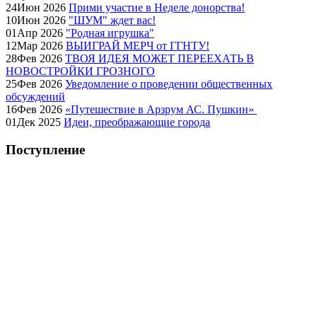
24
Июн
2026
Прими участие в Неделе донорства!
10
Июн
2026
"ШУМ" ждет вас!
01
Апр
2026
"Родная игрушка"
12
Мар
2026
ВЫИГРАЙ МЕРЧ от ГГНТУ!
28
Фев
2026
ТВОЯ ИДЕЯ МОЖЕТ ПЕРЕЕХАТЬ В
НОВОСТРОЙКИ ГРОЗНОГО
25
Фев
2026
Уведомление о проведении общественных
обсуждений
16
Фев
2026
«Путешествие в Арзрум АС. Пушкин»
01
Дек
2025
Идеи, преображающие города
Поступление