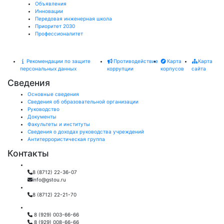
Объявления
Инновации
Передовая инженерная школа
Приоритет 2030
Профессионалитет
Рекомендации по защите
Противодействие
Карта
Карта
персональных данных
коррупции
корпусов
сайта
Сведения
Основные сведения
Сведения об образовательной организации
Руководство
Документы
Факультеты и институты
Сведения о доходах руководства учреждений
Антитеррористическая группа
Контакты
Общий отдел:
8 (8712) 22-36-07
info@gstou.ru
Приемная ректора:
8 (8712) 22-21-70
Приемная комиссия:
8 (929) 003-66-66
8 (929) 008-66-66