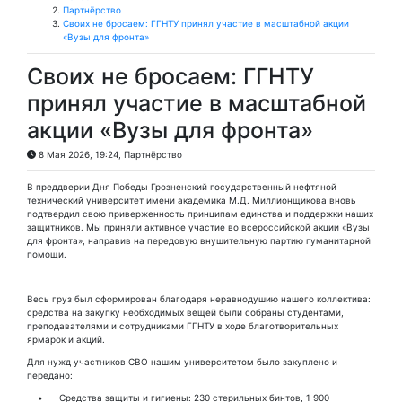
Партнёрство
Своих не бросаем: ГГНТУ принял участие в масштабной акции
«Вузы для фронта»
Своих не бросаем: ГГНТУ
принял участие в масштабной
акции «Вузы для фронта»
8 Мая 2026, 19:24,
Партнёрство
В преддверии Дня Победы Грозненский государственный нефтяной
технический университет имени академика М.Д. Миллионщикова вновь
подтвердил свою приверженность принципам единства и поддержки наших
защитников. Мы приняли активное участие во всероссийской акции «Вузы
для фронта», направив на передовую внушительную партию гуманитарной
помощи.
Весь груз был сформирован благодаря неравнодушию нашего коллектива:
средства на закупку необходимых вещей были собраны студентами,
преподавателями и сотрудниками ГГНТУ в ходе благотворительных
ярмарок и акций.
Для нужд участников СВО нашим университетом было закуплено и
передано:
• Средства защиты и гигиены: 230 стерильных бинтов, 1 900