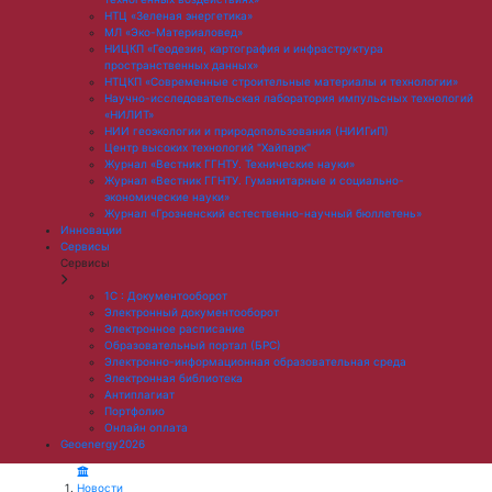
НТЦ «Зеленая энергетика»
МЛ «Эко-Материаловед»
НИЦКП «Геодезия, картография и инфраструктура
пространственных данных»
НТЦКП «Современные строительные материалы и технологии»
Научно-исследовательская лаборатория импульсных технологий
«НИЛИТ»
НИИ геоэкологии и природопользования (НИИГиП)
Центр высоких технологий "Хайпарк"
Журнал «Вестник ГГНТУ. Технические науки»
Журнал «Вестник ГГНТУ. Гуманитарные и социально-
экономические науки»
Журнал «Грозненский естественно-научный бюллетень»
Инновации
Сервисы
Сервисы
1С : Документооборот
Электронный документооборот
Электронное расписание
Образовательный портал (БРС)
Электронно-информационная образовательная среда
Электронная библиотека
Антиплагиат
Портфолио
Онлайн оплата
Geoenergy2026
Новости