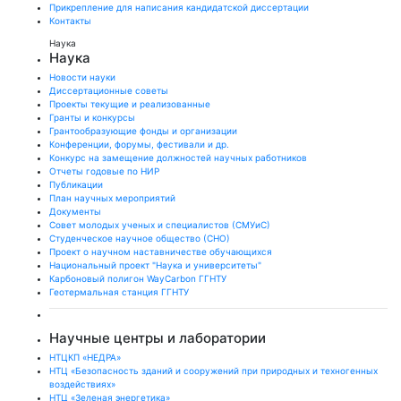
Прикрепление для написания кандидатской диссертации
Контакты
Наука
Наука
Новости науки
Диссертационные советы
Проекты текущие и реализованные
Гранты и конкурсы
Грантообразующие фонды и организации
Конференции, форумы, фестивали и др.
Конкурс на замещение должностей научных работников
Отчеты годовые по НИР
Публикации
План научныx мероприятий
Документы
Совет молодых ученых и специалистов (СМУиС)
Студенческое научное общество (СНО)
Проект о научном наставничестве обучающихся
Национальный проект "Наука и университеты"
Карбоновый полигон WayCarbon ГГНТУ
Геотермальная станция ГГНТУ
Научные центры и лаборатории
НТЦКП «НЕДРА»
НТЦ «Безопасность зданий и сооружений при природных и техногенных
воздействиях»
НТЦ «Зеленая энергетика»