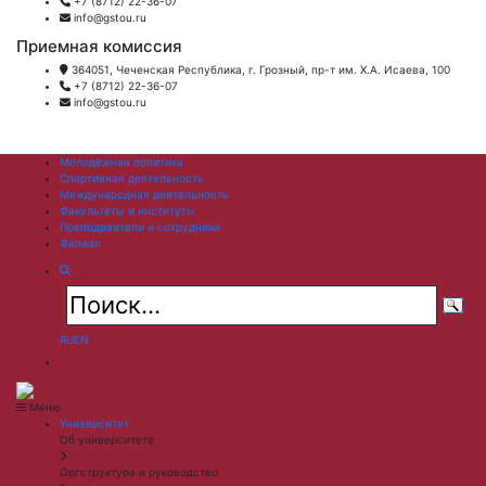
+7 (8712) 22-36-07
info@gstou.ru
Приемная комиссия
364051, Чеченская Республика, г. Грозный, пр-т им. Х.А. Исаева, 100
+7 (8712) 22-36-07
info@gstou.ru
Молодёжная политика
Спортивная деятельность
Международная деятельность
Факультеты и институты
Преподаватели и сотрудники
Филиал
RU
EN
Меню
Университет
Об университете
Оргструктура и руководство