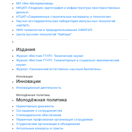
МЛ «Эко-Материаловед»
НИЦКП «Геодезия, картография и инфраструктура пространственных
данных»
НТЦКП «Современные строительные материалы и технологии»
Научно-исследовательская лаборатория импульсных технологий
«НИЛИТ»
НИИ геоэкологии и природопользования (НИИГиП)
Центр высоких технологий "Хайпарк"
Издания
Журнал «Вестник ГГНТУ. Технические науки»
Журнал «Вестник ГГНТУ. Гуманитарные и социально-экономические
науки»
Журнал «Грозненский естественно-научный бюллетень»
Инновации
Инновации
Инновационная деятельность
Молодёжная политика
Молодёжная политика
Нормативные документы
Соглашения о сотрудничестве
Стипендиальное обеспечение
Первичная профсоюзная организация сотрудников
Студенческие организации и объединения
Актуальные конкурсы и гранты