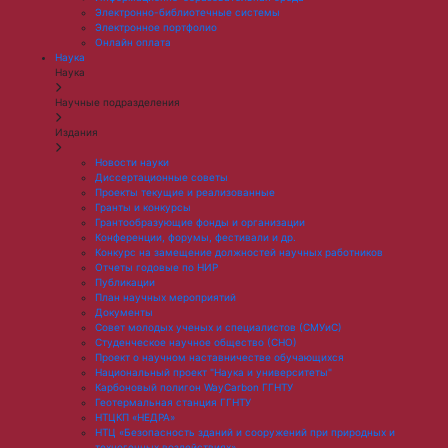
Электронно-библиотечные системы
Электронное портфолио
Онлайн оплата
Наука
Наука
Научные подразделения
Издания
Новости науки
Диссертационные советы
Проекты текущие и реализованные
Гранты и конкурсы
Грантообразующие фонды и организации
Конференции, форумы, фестивали и др.
Конкурс на замещение должностей научных работников
Отчеты годовые по НИР
Публикации
План научныx мероприятий
Документы
Совет молодых ученых и специалистов (СМУиС)
Студенческое научное общество (СНО)
Проект о научном наставничестве обучающихся
Национальный проект "Наука и университеты"
Карбоновый полигон WayCarbon ГГНТУ
Геотермальная станция ГГНТУ
НТЦКП «НЕДРА»
НТЦ «Безопасность зданий и сооружений при природных и
техногенных воздействиях»