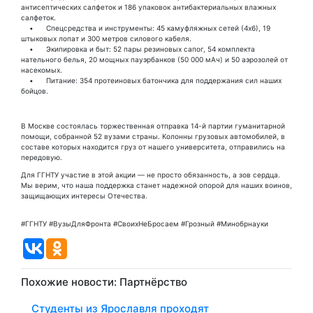
антисептических салфеток и 186 упаковок антибактериальных влажных
салфеток.
• Спецсредства и инструменты: 45 камуфляжных сетей (4х6), 19
штыковых лопат и 300 метров силового кабеля.
• Экипировка и быт: 52 пары резиновых сапог, 54 комплекта
нательного белья, 20 мощных пауэрбанков (50 000 мАч) и 50 аэрозолей от
насекомых.
• Питание: 354 протеиновых батончика для поддержания сил наших
бойцов.
В Москве состоялась торжественная отправка 14-й партии гуманитарной
помощи, собранной 52 вузами страны. Колонны грузовых автомобилей, в
составе которых находится груз от нашего университета, отправились на
передовую.
Для ГГНТУ участие в этой акции — не просто обязанность, а зов сердца.
Мы верим, что наша поддержка станет надежной опорой для наших воинов,
защищающих интересы Отечества.
#ГГНТУ #ВузыДляФронта #СвоихНеБросаем #Грозный #Минобрнауки
Похожие новости:
Партнёрство
Студенты из Ярославля проходят