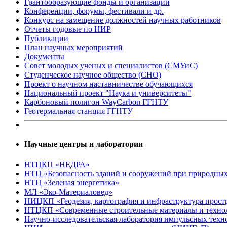
Грантообразующие фонды и организации
Конференции, форумы, фестивали и др.
Конкурс на замещение должностей научных работников
Отчеты годовые по НИР
Публикации
План научныx мероприятий
Документы
Совет молодых ученых и специалистов (СМУиС)
Студенческое научное общество (СНО)
Проект о научном наставничестве обучающихся
Национальный проект "Наука и университеты"
Карбоновый полигон WayCarbon ГГНТУ
Геотермальная станция ГГНТУ
Научные центры и лаборатории
НТЦКП «НЕДРА»
НТЦ «Безопасность зданий и сооружений при природных
НТЦ «Зеленая энергетика»
МЛ «Эко-Материаловед»
НИЦКП «Геодезия, картография и инфраструктура прос
НТЦКП «Современные строительные материалы и техно
Научно-исследовательская лаборатория импульсных те