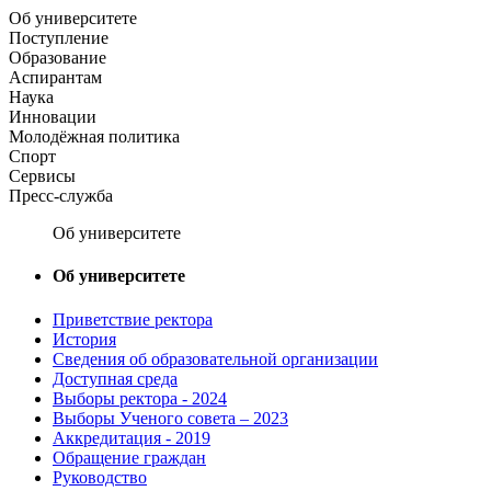
Об университете
Поступление
Образование
Аспирантам
Наука
Инновации
Молодёжная политика
Спорт
Сервисы
Пресс-служба
Об университете
Об университете
Приветствие ректора
История
Сведения об образовательной организации
Доступная среда
Выборы ректора - 2024
Выборы Ученого совета – 2023
Аккредитация - 2019
Обращение граждан
Руководство