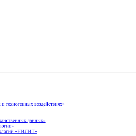
 и техногенных воздействиях»
транственных данных»
логии»
хнологий «НИЛИТ»