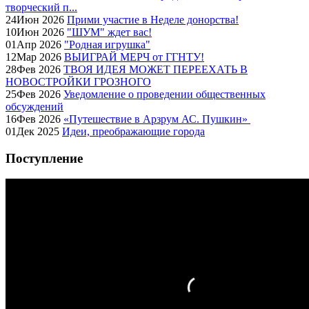
творческий п...
24
Июн
2026
Прими участие в Неделе донорства!
10
Июн
2026
"ШУМ" ждет вас!
01
Апр
2026
"Родная игрушка"
12
Мар
2026
ВЫИГРАЙ МЕРЧ от ГГНТУ!
28
Фев
2026
ТВОЯ ИДЕЯ МОЖЕТ ПЕРЕЕХАТЬ В
НОВОСТРОЙКИ ГРОЗНОГО
25
Фев
2026
Уведомление о проведении общественных
обсуждений
16
Фев
2026
«Путешествие в Арзрум АС. Пушкин»
01
Дек
2025
Идеи, преображающие города
Поступление