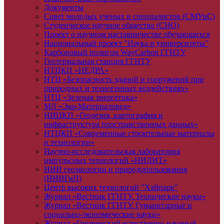
Документы
Совет молодых ученых и специалистов (СМУиС)
Студенческое научное общество (СНО)
Проект о научном наставничестве обучающихся
Национальный проект "Наука и университеты"
Карбоновый полигон WayCarbon ГГНТУ
Геотермальная станция ГГНТУ
НТЦКП «НЕДРА»
НТЦ «Безопасность зданий и сооружений при
природных и техногенных воздействиях»
НТЦ «Зеленая энергетика»
МЛ «Эко-Материаловед»
НИЦКП «Геодезия, картография и
инфраструктура пространственных данных»
НТЦКП «Современные строительные материалы
и технологии»
Научно-исследовательская лаборатория
импульсных технологий «НИЛИТ»
НИИ геоэкологии и природопользования
(НИИГиП)
Центр высоких технологий "Хайпарк"
Журнал «Вестник ГГНТУ. Технические науки»
Журнал «Вестник ГГНТУ. Гуманитарные и
социально-экономические науки»
Журнал «Грозненский естественно-научный