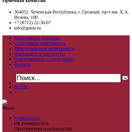
Приемная комиссия
364051, Чеченская Республика, г. Грозный, пр-т им. Х.А.
Исаева, 100
+7 (8712) 22-36-07
info@gstou.ru
Молодёжная политика
Спортивная деятельность
Международная деятельность
Факультеты и институты
Преподаватели и сотрудники
Филиал
RU
EN
Меню
Университет
Об университете
Оргструктура и руководство