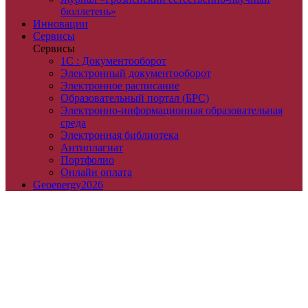
бюллетень»
Инновации
Сервисы
Сервисы
1С : Документооборот
Электронный документооборот
Электронное расписание
Образовательный портал (БРС)
Электронно-информационная образовательная
среда
Электронная библиотека
Антиплагиат
Портфолио
Онлайн оплата
Geoenergy2026