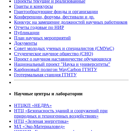
Проекты текущие и реализованные
Гранты и конкурсы
Грантообразующие фонды и организации
Конференции, форумы, фестивали и др.
Конкурс на замещение должностей научных работников
Отчеты годовые по НИР
Публикации
План научныx мероприятий
Документы
Совет молодых ученых и специалистов (СМУиС)
Студенческое научное общество (СНО)
Проект о научном наставничестве обучающихся
Национальный проект "Наука и университеты"
Карбоновый полигон WayCarbon ГГНТУ
Геотермальная станция ГГНТУ
Научные центры и лаборатории
НТЦКП «НЕДРА»
НТЦ «Безопасность зданий и сооружений при
природных и техногенных воздействиях»
НТЦ «Зеленая энергетика»
МЛ «Эко-Материаловед»