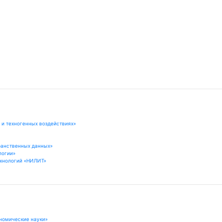
 и техногенных воздействиях»
ранственных данных»
логии»
хнологий «НИЛИТ»
номические науки»