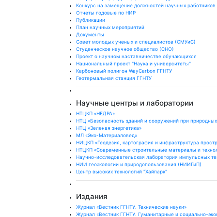
Конкурс на замещение должностей научных работников
Отчеты годовые по НИР
Публикации
План научныx мероприятий
Документы
Совет молодых ученых и специалистов (СМУиС)
Студенческое научное общество (СНО)
Проект о научном наставничестве обучающихся
Национальный проект "Наука и университеты"
Карбоновый полигон WayCarbon ГГНТУ
Геотермальная станция ГГНТУ
Научные центры и лаборатории
НТЦКП «НЕДРА»
НТЦ «Безопасность зданий и сооружений при природных
НТЦ «Зеленая энергетика»
МЛ «Эко-Материаловед»
НИЦКП «Геодезия, картография и инфраструктура прост
НТЦКП «Современные строительные материалы и техно
Научно-исследовательская лаборатория импульсных те
НИИ геоэкологии и природопользования (НИИГиП)
Центр высоких технологий "Хайпарк"
Издания
Журнал «Вестник ГГНТУ. Технические науки»
Журнал «Вестник ГГНТУ. Гуманитарные и социально-эко