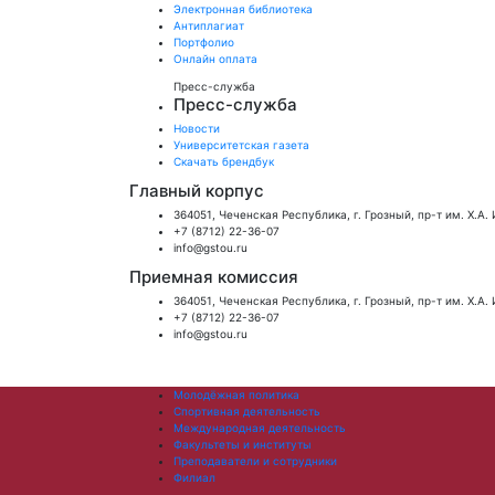
Электронная библиотека
Антиплагиат
Портфолио
Онлайн оплата
Пресс-служба
Пресс-служба
Новости
Университетская газета
Скачать брендбук
Главный корпус
364051, Чеченская Республика, г. Грозный, пр-т им. Х.А.
+7 (8712) 22-36-07
info@gstou.ru
Приемная комиссия
364051, Чеченская Республика, г. Грозный, пр-т им. Х.А.
+7 (8712) 22-36-07
info@gstou.ru
Молодёжная политика
Спортивная деятельность
Международная деятельность
Факультеты и институты
Преподаватели и сотрудники
Филиал