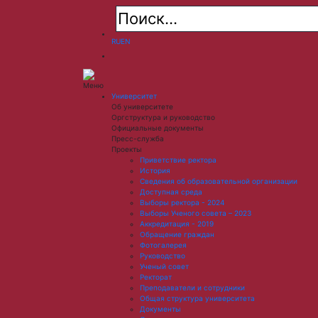
RU
EN
Меню
Университет
Об университете
Оргструктура и руководство
Официальные документы
Пресс-служба
Проекты
Приветствие ректора
История
Сведения об образовательной организации
Доступная среда
Выборы ректора - 2024
Выборы Ученого совета – 2023
Аккредитация - 2019
Обращение граждан
Фотогалерея
Руководство
Ученый совет
Ректорат
Преподаватели и сотрудники
Общая структура университета
Документы