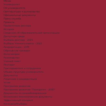
Меню
Университет
Об университете
Оргструктура и руководство
Официальные документы
Пресс-служба
Проекты
Приветствие ректора
История
Сведения об образовательной организации
Доступная среда
Выборы ректора - 2024
Выборы Ученого совета – 2023
Аккредитация - 2019
Обращение граждан
Фотогалерея
Руководство
Ученый совет
Ректорат
Преподаватели и сотрудники
Общая структура университета
Документы
Лицензия и аккредитация
Устав
Программа развития
Программа развития "Приоритет - 2030"
Документы по самообследованию
Финансово-экономические документы
Эффективный контракт
Конкурсы/Выборы