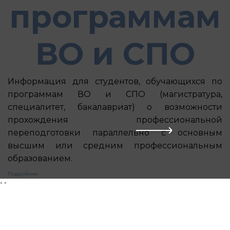
программам
ВО и СПО
Информация для студентов, обучающихся по
программам ВО и СПО (магистратура,
специалитет, бакалавриат) о возможности
прохождения профессиональной
переподготовки параллельно с основным
высшим или средним профессиональным
образованием.
Подробнее
«
»