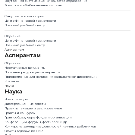
Внутренняя система оценки качества образования
Электронно-библиотечные системы
Факультеты и институты
Центр финансовой грамотности
Военный учебный центр
Обучение
Центр финансовой грамотности
Военный учебный центр
Аспирантам
Аспирантам
Обучение
Нормативные документы
Полезные ресурсы для аспирантов
Прикрепление для написания кандидатской диссертации
Контакты
Наука
Наука
Новости науки
Диссертационные советы
Проекты текущие и реализованные
Гранты и конкурсы
Грантообразующие фонды и организации
Конференции, форумы, фестивали и др.
Конкурс на замещение должностей научных работников
Отчеты годовые по НИР