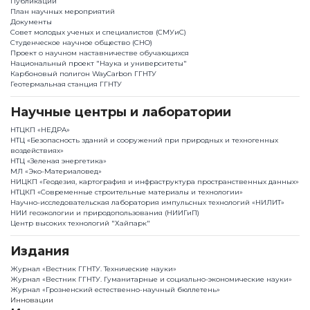
Публикации
План научныx мероприятий
Документы
Совет молодых ученых и специалистов (СМУиС)
Студенческое научное общество (СНО)
Проект о научном наставничестве обучающихся
Национальный проект "Наука и университеты"
Карбоновый полигон WayCarbon ГГНТУ
Геотермальная станция ГГНТУ
Научные центры и лаборатории
НТЦКП «НЕДРА»
НТЦ «Безопасность зданий и сооружений при природных и техногенных
воздействиях»
НТЦ «Зеленая энергетика»
МЛ «Эко-Материаловед»
НИЦКП «Геодезия, картография и инфраструктура пространственных данных»
НТЦКП «Современные строительные материалы и технологии»
Научно-исследовательская лаборатория импульсных технологий «НИЛИТ»
НИИ геоэкологии и природопользования (НИИГиП)
Центр высоких технологий "Хайпарк"
Издания
Журнал «Вестник ГГНТУ. Технические науки»
Журнал «Вестник ГГНТУ. Гуманитарные и социально-экономические науки»
Журнал «Грозненский естественно-научный бюллетень»
Инновации