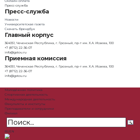
Онлайн оплата
Пресс-служба
Пресс-служба
Новости
Университетская газета
Скачать брендбук
Главный корпус
364051, Чеченская Республика, г. Грозный, пр-т им. Х.А. Исаева, 100
+7 (8712) 22-36-07
info@gstou.ru
Приемная комиссия
364051, Чеченская Республика, г. Грозный, пр-т им. Х.А. Исаева, 100
+7 (8712) 22-36-07
info@gstou.ru
Молодёжная политика
Спортивная деятельность
Международная деятельность
Факультеты и институты
Преподаватели и сотрудники
Филиал
RU
EN