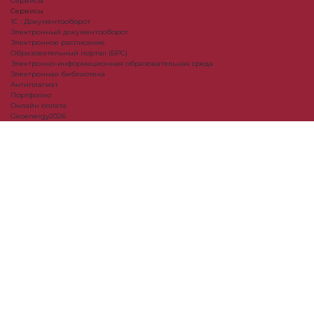
Сервисы
Сервисы
1С : Документооборот
Электронный документооборот
Электронное расписание
Образовательный портал (БРС)
Электронно-информационная образовательная среда
Электронная библиотека
Антиплагиат
Портфолио
Онлайн оплата
Geoenergy2026