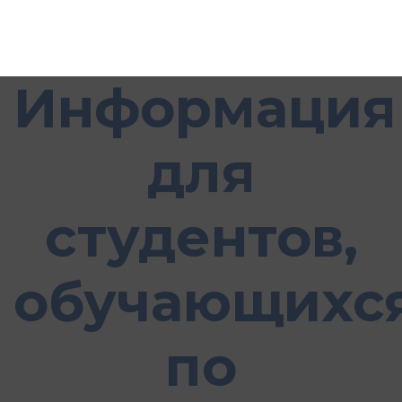
Информация
для
студентов,
обучающихс
по