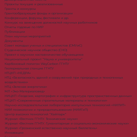
Проекты текущие и реализованные
Гранты и конкурсы
Грантообразующие фонды и организации
Конференции, форумы, фестивали и др.
Конкурс на замещение должностей научных работников
Отчеты годовые по НИР
Публикации
План научныx мероприятий
Документы
Совет молодых ученых и специалистов (СМУиС)
Студенческое научное общество (СНО)
Проект о научном наставничестве обучающихся
Национальный проект "Наука и университеты"
Карбоновый полигон WayCarbon ГГНТУ
Геотермальная станция ГГНТУ
НТЦКП «НЕДРА»
НТЦ «Безопасность зданий и сооружений при природных и техногенных
воздействиях»
НТЦ «Зеленая энергетика»
МЛ «Эко-Материаловед»
НИЦКП «Геодезия, картография и инфраструктура пространственных данных»
НТЦКП «Современные строительные материалы и технологии»
Научно-исследовательская лаборатория импульсных технологий «НИЛИТ»
НИИ геоэкологии и природопользования (НИИГиП)
Центр высоких технологий "Хайпарк"
Журнал «Вестник ГГНТУ. Технические науки»
Журнал «Вестник ГГНТУ. Гуманитарные и социально-экономические науки»
Журнал «Грозненский естественно-научный бюллетень»
Инновации