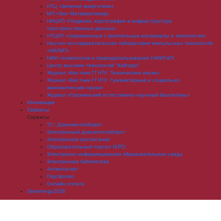
НТЦ «Зеленая энергетика»
МЛ «Эко-Материаловед»
НИЦКП «Геодезия, картография и инфраструктура
пространственных данных»
НТЦКП «Современные строительные материалы и технологии»
Научно-исследовательская лаборатория импульсных технологий
«НИЛИТ»
НИИ геоэкологии и природопользования (НИИГиП)
Центр высоких технологий "Хайпарк"
Журнал «Вестник ГГНТУ. Технические науки»
Журнал «Вестник ГГНТУ. Гуманитарные и социально-
экономические науки»
Журнал «Грозненский естественно-научный бюллетень»
Инновации
Сервисы
Сервисы
1С : Документооборот
Электронный документооборот
Электронное расписание
Образовательный портал (БРС)
Электронно-информационная образовательная среда
Электронная библиотека
Антиплагиат
Портфолио
Онлайн оплата
Geoenergy2026