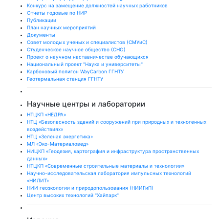
Конкурс на замещение должностей научных работников
Отчеты годовые по НИР
Публикации
План научныx мероприятий
Документы
Совет молодых ученых и специалистов (СМУиС)
Студенческое научное общество (СНО)
Проект о научном наставничестве обучающихся
Национальный проект "Наука и университеты"
Карбоновый полигон WayCarbon ГГНТУ
Геотермальная станция ГГНТУ
Научные центры и лаборатории
НТЦКП «НЕДРА»
НТЦ «Безопасность зданий и сооружений при природных и техногенных
воздействиях»
НТЦ «Зеленая энергетика»
МЛ «Эко-Материаловед»
НИЦКП «Геодезия, картография и инфраструктура пространственных
данных»
НТЦКП «Современные строительные материалы и технологии»
Научно-исследовательская лаборатория импульсных технологий
«НИЛИТ»
НИИ геоэкологии и природопользования (НИИГиП)
Центр высоких технологий "Хайпарк"