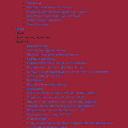
Вакансии
Балльно-рейтинговая система
Информационно-образовательная среда
Электронно-библиотечные системы
Электронное портфолио
Онлайн оплата
Наука
Наука
Научные подразделения
Издания
Новости науки
Диссертационные советы
Проекты текущие и реализованные
Гранты и конкурсы
Грантообразующие фонды и организации
Конференции, форумы, фестивали и др.
Конкурс на замещение должностей научных работников
Отчеты годовые по НИР
Публикации
План научныx мероприятий
Документы
Совет молодых ученых и специалистов (СМУиС)
Студенческое научное общество (СНО)
Проект о научном наставничестве обучающихся
Национальный проект "Наука и университеты"
Карбоновый полигон WayCarbon ГГНТУ
Геотермальная станция ГГНТУ
НТЦКП «НЕДРА»
НТЦ «Безопасность зданий и сооружений при природных и
техногенных воздействиях»