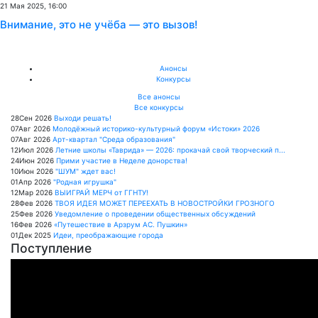
21 Мая 2025, 16:00
Внимание, это не учёба — это вызов!
Анонсы
Конкурсы
Все анонсы
Все конкурсы
28
Сен
2026
Выходи решать!
07
Авг
2026
Молодёжный историко-культурный форум «Истоки» 2026
07
Авг
2026
Арт-квартал "Среда образования"
12
Июл
2026
Летние школы «Таврида» — 2026: прокачай свой творческий п...
24
Июн
2026
Прими участие в Неделе донорства!
10
Июн
2026
"ШУМ" ждет вас!
01
Апр
2026
"Родная игрушка"
12
Мар
2026
ВЫИГРАЙ МЕРЧ от ГГНТУ!
28
Фев
2026
ТВОЯ ИДЕЯ МОЖЕТ ПЕРЕЕХАТЬ В НОВОСТРОЙКИ ГРОЗНОГО
25
Фев
2026
Уведомление о проведении общественных обсуждений
16
Фев
2026
«Путешествие в Арзрум АС. Пушкин»
01
Дек
2025
Идеи, преображающие города
Поступление