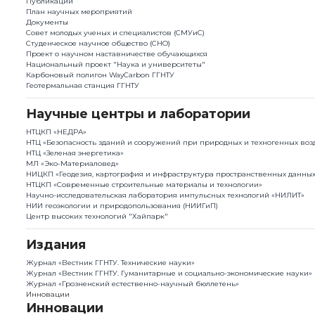
Публикации
План научныx мероприятий
Документы
Совет молодых ученых и специалистов (СМУиС)
Студенческое научное общество (СНО)
Проект о научном наставничестве обучающихся
Национальный проект "Наука и университеты"
Карбоновый полигон WayCarbon ГГНТУ
Геотермальная станция ГГНТУ
Научные центры и лаборатории
НТЦКП «НЕДРА»
НТЦ «Безопасность зданий и сооружений при природных и техногенных воз
НТЦ «Зеленая энергетика»
МЛ «Эко-Материаловед»
НИЦКП «Геодезия, картография и инфраструктура пространственных данны
НТЦКП «Современные строительные материалы и технологии»
Научно-исследовательская лаборатория импульсных технологий «НИЛИТ»
НИИ геоэкологии и природопользования (НИИГиП)
Центр высоких технологий "Хайпарк"
Издания
Журнал «Вестник ГГНТУ. Технические науки»
Журнал «Вестник ГГНТУ. Гуманитарные и социально-экономические науки»
Журнал «Грозненский естественно-научный бюллетень»
Инновации
Инновации