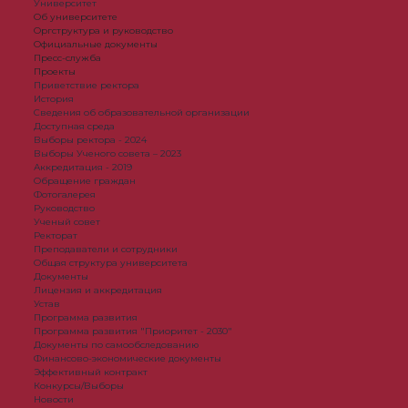
Университет
Об университете
Оргструктура и руководство
Официальные документы
Пресс-служба
Проекты
Приветствие ректора
История
Сведения об образовательной организации
Доступная среда
Выборы ректора - 2024
Выборы Ученого совета – 2023
Аккредитация - 2019
Обращение граждан
Фотогалерея
Руководство
Ученый совет
Ректорат
Преподаватели и сотрудники
Общая структура университета
Документы
Лицензия и аккредитация
Устав
Программа развития
Программа развития "Приоритет - 2030"
Документы по самообследованию
Финансово-экономические документы
Эффективный контракт
Конкурсы/Выборы
Новости