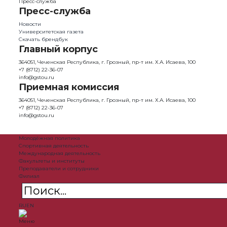
Пресс-служба
Пресс-служба
Новости
Университетская газета
Скачать брендбук
Главный корпус
364051, Чеченская Республика, г. Грозный, пр-т им. Х.А. Исаева, 100
+7 (8712) 22-36-07
info@gstou.ru
Приемная комиссия
364051, Чеченская Республика, г. Грозный, пр-т им. Х.А. Исаева, 100
+7 (8712) 22-36-07
info@gstou.ru
Молодёжная политика
Спортивная деятельность
Международная деятельность
Факультеты и институты
Преподаватели и сотрудники
Филиал
RU
EN
Меню