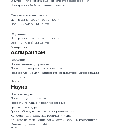
Внутренняя система оценки качества образования
Электронно-библиотечные системы
Факультеты и институты
Центр финансовой грамотности
Военный учебный центр
Обучение
Центр финансовой грамотности
Военный учебный центр
Аспирантам
Аспирантам
Обучение
Нормативные документы
Полезные ресурсы для аспирантов
Прикрепление для написания кандидатской диссертации
Контакты
Наука
Наука
Новости науки
Диссертационные советы
Проекты текущие и реализованные
Гранты и конкурсы
Грантообразующие фонды и организации
Конференции, форумы, фестивали и др.
Конкурс на замещение должностей научных работников
Отчеты годовые по НИР