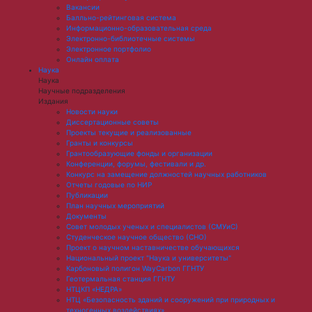
Вакансии
Балльно-рейтинговая система
Информационно-образовательная среда
Электронно-библиотечные системы
Электронное портфолио
Онлайн оплата
Наука
Наука
Научные подразделения
Издания
Новости науки
Диссертационные советы
Проекты текущие и реализованные
Гранты и конкурсы
Грантообразующие фонды и организации
Конференции, форумы, фестивали и др.
Конкурс на замещение должностей научных работников
Отчеты годовые по НИР
Публикации
План научныx мероприятий
Документы
Совет молодых ученых и специалистов (СМУиС)
Студенческое научное общество (СНО)
Проект о научном наставничестве обучающихся
Национальный проект "Наука и университеты"
Карбоновый полигон WayCarbon ГГНТУ
Геотермальная станция ГГНТУ
НТЦКП «НЕДРА»
НТЦ «Безопасность зданий и сооружений при природных и
техногенных воздействиях»