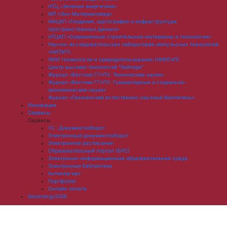
НТЦ «Зеленая энергетика»
МЛ «Эко-Материаловед»
НИЦКП «Геодезия, картография и инфраструктура
пространственных данных»
НТЦКП «Современные строительные материалы и технологии»
Научно-исследовательская лаборатория импульсных технологий
«НИЛИТ»
НИИ геоэкологии и природопользования (НИИГиП)
Центр высоких технологий "Хайпарк"
Журнал «Вестник ГГНТУ. Технические науки»
Журнал «Вестник ГГНТУ. Гуманитарные и социально-
экономические науки»
Журнал «Грозненский естественно-научный бюллетень»
Инновации
Сервисы
Сервисы
1С : Документооборот
Электронный документооборот
Электронное расписание
Образовательный портал (БРС)
Электронно-информационная образовательная среда
Электронная библиотека
Антиплагиат
Портфолио
Онлайн оплата
Geoenergy2026