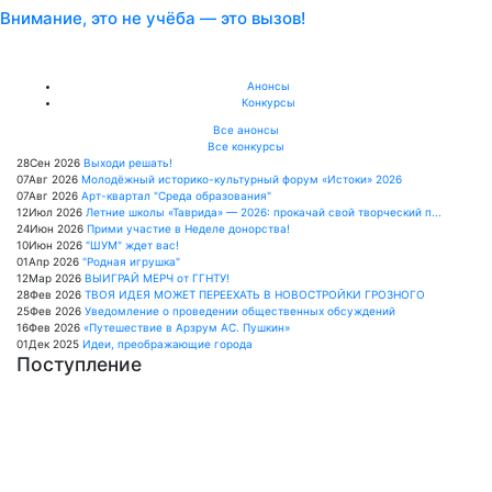
Внимание, это не учёба — это вызов!
Анонсы
Конкурсы
Все анонсы
Все конкурсы
28
Сен
2026
Выходи решать!
07
Авг
2026
Молодёжный историко-культурный форум «Истоки» 2026
07
Авг
2026
Арт-квартал "Среда образования"
12
Июл
2026
Летние школы «Таврида» — 2026: прокачай свой творческий п...
24
Июн
2026
Прими участие в Неделе донорства!
10
Июн
2026
"ШУМ" ждет вас!
01
Апр
2026
"Родная игрушка"
12
Мар
2026
ВЫИГРАЙ МЕРЧ от ГГНТУ!
28
Фев
2026
ТВОЯ ИДЕЯ МОЖЕТ ПЕРЕЕХАТЬ В НОВОСТРОЙКИ ГРОЗНОГО
25
Фев
2026
Уведомление о проведении общественных обсуждений
16
Фев
2026
«Путешествие в Арзрум АС. Пушкин»
01
Дек
2025
Идеи, преображающие города
Поступление