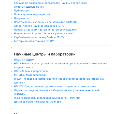
Конкурс на замещение должностей научных работников
Отчеты годовые по НИР
Публикации
План научныx мероприятий
Документы
Совет молодых ученых и специалистов (СМУиС)
Студенческое научное общество (СНО)
Проект о научном наставничестве обучающихся
Национальный проект "Наука и университеты"
Карбоновый полигон WayCarbon ГГНТУ
Геотермальная станция ГГНТУ
Научные центры и лаборатории
НТЦКП «НЕДРА»
НТЦ «Безопасность зданий и сооружений при природных и техногенных
воздействиях»
НТЦ «Зеленая энергетика»
МЛ «Эко-Материаловед»
НИЦКП «Геодезия, картография и инфраструктура пространственных
данных»
НТЦКП «Современные строительные материалы и технологии»
Научно-исследовательская лаборатория импульсных технологий
«НИЛИТ»
НИИ геоэкологии и природопользования (НИИГиП)
Центр высоких технологий "Хайпарк"