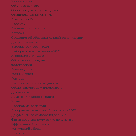
Университет
Об университете
Оргструктура и руководство
Официальные документы
Пресс-служба
Проекты
Приветствие ректора
История
Сведения об образовательной организации
Доступная среда
Выборы ректора - 2024
Выборы Ученого совета – 2023
Аккредитация - 2019
Обращение граждан
Фотогалерея
Руководство
Ученый совет
Ректорат
Преподаватели и сотрудники
Общая структура университета
Документы
Лицензия и аккредитация
Устав
Программа развития
Программа развития "Приоритет - 2030"
Документы по самообследованию
Финансово-экономические документы
Эффективный контракт
Конкурсы/Выборы
Новости