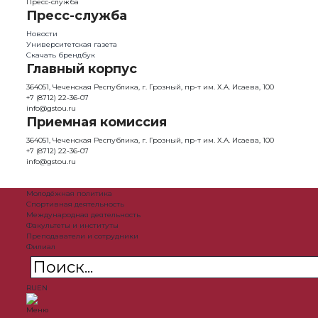
Пресс-служба
Пресс-служба
Новости
Университетская газета
Скачать брендбук
Главный корпус
364051, Чеченская Республика, г. Грозный, пр-т им. Х.А. Исаева, 100
+7 (8712) 22-36-07
info@gstou.ru
Приемная комиссия
364051, Чеченская Республика, г. Грозный, пр-т им. Х.А. Исаева, 100
+7 (8712) 22-36-07
info@gstou.ru
Молодёжная политика
Спортивная деятельность
Международная деятельность
Факультеты и институты
Преподаватели и сотрудники
Филиал
RU
EN
Меню