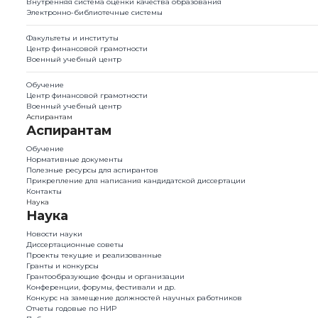
Внутренняя система оценки качества образования
Электронно-библиотечные системы
Факультеты и институты
Центр финансовой грамотности
Военный учебный центр
Обучение
Центр финансовой грамотности
Военный учебный центр
Аспирантам
Аспирантам
Обучение
Нормативные документы
Полезные ресурсы для аспирантов
Прикрепление для написания кандидатской диссертации
Контакты
Наука
Наука
Новости науки
Диссертационные советы
Проекты текущие и реализованные
Гранты и конкурсы
Грантообразующие фонды и организации
Конференции, форумы, фестивали и др.
Конкурс на замещение должностей научных работников
Отчеты годовые по НИР