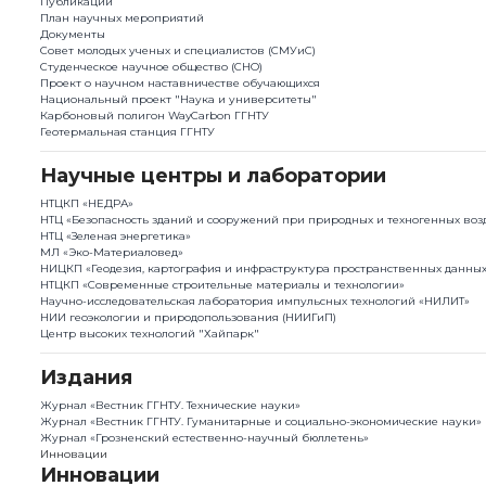
Публикации
План научныx мероприятий
Документы
Совет молодых ученых и специалистов (СМУиС)
Студенческое научное общество (СНО)
Проект о научном наставничестве обучающихся
Национальный проект "Наука и университеты"
Карбоновый полигон WayCarbon ГГНТУ
Геотермальная станция ГГНТУ
Научные центры и лаборатории
НТЦКП «НЕДРА»
НТЦ «Безопасность зданий и сооружений при природных и техногенных воз
НТЦ «Зеленая энергетика»
МЛ «Эко-Материаловед»
НИЦКП «Геодезия, картография и инфраструктура пространственных данны
НТЦКП «Современные строительные материалы и технологии»
Научно-исследовательская лаборатория импульсных технологий «НИЛИТ»
НИИ геоэкологии и природопользования (НИИГиП)
Центр высоких технологий "Хайпарк"
Издания
Журнал «Вестник ГГНТУ. Технические науки»
Журнал «Вестник ГГНТУ. Гуманитарные и социально-экономические науки»
Журнал «Грозненский естественно-научный бюллетень»
Инновации
Инновации