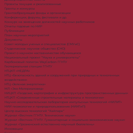
Проекты текущие и реализованные
Гранты и конкурсы
Грантообразующие фонды и организации
Конференции, форумы, фестивали и др.
Конкурс на замещение должностей научных работников
Отчеты годовые по НИР
Публикации
План научныx мероприятий
Документы
Совет молодых ученых и специалистов (СМУиС)
Студенческое научное общество (СНО)
Проект о научном наставничестве обучающихся
Национальный проект "Наука и университеты"
Карбоновый полигон WayCarbon ГГНТУ
Геотермальная станция ГГНТУ
НТЦКП «НЕДРА»
НТЦ «Безопасность зданий и сооружений при природных и техногенных
воздействиях»
НТЦ «Зеленая энергетика»
МЛ «Эко-Материаловед»
НИЦКП «Геодезия, картография и инфраструктура пространственных данных»
НТЦКП «Современные строительные материалы и технологии»
Научно-исследовательская лаборатория импульсных технологий «НИЛИТ»
НИИ геоэкологии и природопользования (НИИГиП)
Центр высоких технологий "Хайпарк"
Журнал «Вестник ГГНТУ. Технические науки»
Журнал «Вестник ГГНТУ. Гуманитарные и социально-экономические науки»
Журнал «Грозненский естественно-научный бюллетень»
Инновации