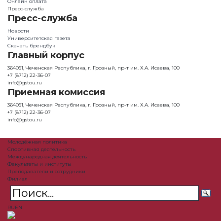
Онлайн оплата
Пресс-служба
Пресс-служба
Новости
Университетская газета
Скачать брендбук
Главный корпус
364051, Чеченская Республика, г. Грозный, пр-т им. Х.А. Исаева, 100
+7 (8712) 22-36-07
info@gstou.ru
Приемная комиссия
364051, Чеченская Республика, г. Грозный, пр-т им. Х.А. Исаева, 100
+7 (8712) 22-36-07
info@gstou.ru
Молодёжная политика
Спортивная деятельность
Международная деятельность
Факультеты и институты
Преподаватели и сотрудники
Филиал
RU
EN