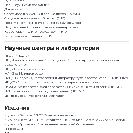
Публикации
План научныx мероприятий
Документы
Совет молодых ученых и специалистов (СМУиС)
Студенческое научное общество (СНО)
Проект о научном наставничестве обучающихся
Национальный проект "Наука и университеты"
Карбоновый полигон WayCarbon ГГНТУ
Геотермальная станция ГГНТУ
Научные центры и лаборатории
НТЦКП «НЕДРА»
НТЦ «Безопасность зданий и сооружений при природных и техногенных
воздействиях»
НТЦ «Зеленая энергетика»
МЛ «Эко-Материаловед»
НИЦКП «Геодезия, картография и инфраструктура пространственных данных»
НТЦКП «Современные строительные материалы и технологии»
Научно-исследовательская лаборатория импульсных технологий «НИЛИТ»
НИИ геоэкологии и природопользования (НИИГиП)
Центр высоких технологий "Хайпарк"
Издания
Журнал «Вестник ГГНТУ. Технические науки»
Журнал «Вестник ГГНТУ. Гуманитарные и социально-экономические науки»
Журнал «Грозненский естественно-научный бюллетень»
Инновации