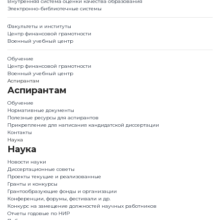
Внутренняя система оценки качества образования
Электронно-библиотечные системы
Факультеты и институты
Центр финансовой грамотности
Военный учебный центр
Обучение
Центр финансовой грамотности
Военный учебный центр
Аспирантам
Аспирантам
Обучение
Нормативные документы
Полезные ресурсы для аспирантов
Прикрепление для написания кандидатской диссертации
Контакты
Наука
Наука
Новости науки
Диссертационные советы
Проекты текущие и реализованные
Гранты и конкурсы
Грантообразующие фонды и организации
Конференции, форумы, фестивали и др.
Конкурс на замещение должностей научных работников
Отчеты годовые по НИР