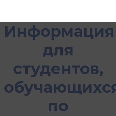
Информация
для
студентов,
обучающихс
по