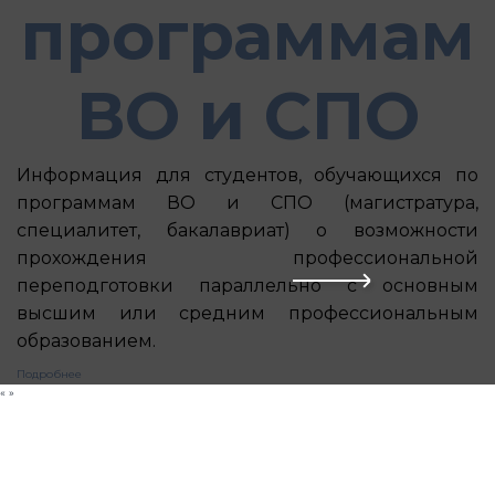
программам
ВО и СПО
Информация для студентов, обучающихся по
программам ВО и СПО (магистратура,
специалитет, бакалавриат) о возможности
прохождения профессиональной
переподготовки параллельно с основным
высшим или средним профессиональным
образованием.
Подробнее
«
»