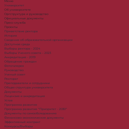
Меню
Университет
Об университете
Оргструктура и руководство
Официальные документы
Пресс-служба
Проекты
Приветствие ректора
История
Сведения об образовательной организации
Доступная среда
Выборы ректора - 2024
Выборы Ученого совета – 2023
Аккредитация - 2019
Обращение граждан
Фотогалерея
Руководство
Ученый совет
Ректорат
Преподаватели и сотрудники
Общая структура университета
Документы
Лицензия и аккредитация
Устав
Программа развития
Программа развития "Приоритет - 2030"
Документы по самообследованию
Финансово-экономические документы
Эффективный контракт
Конкурсы/Выборы