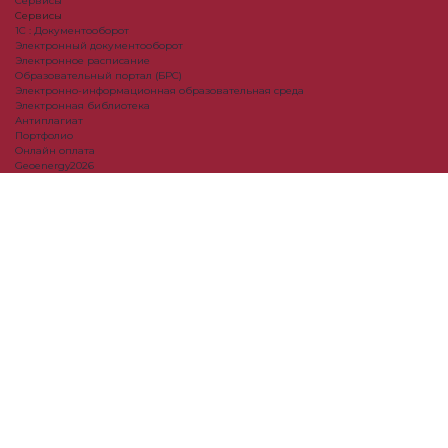
Сервисы
Сервисы
1С : Документооборот
Электронный документооборот
Электронное расписание
Образовательный портал (БРС)
Электронно-информационная образовательная среда
Электронная библиотека
Антиплагиат
Портфолио
Онлайн оплата
Geoenergy2026