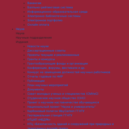
Вакансии
Балльно-рейтинговая система
Информационно-образовательная среда
Электронно-библиотечные системы
Электронное портфолио
Онлайн оплата
Наука
Наука
Научные подразделения
Издания
Новости науки
Диссертационные советы
Проекты текущие и реализованные
Гранты и конкурсы
Грантообразующие фонды и организации
Конференции, форумы, фестивали и др.
Конкурс на замещение должностей научных работников
Отчеты годовые по НИР
Публикации
План научныx мероприятий
Документы
Совет молодых ученых и специалистов (СМУиС)
Студенческое научное общество (СНО)
Проект о научном наставничестве обучающихся
Национальный проект "Наука и университеты"
Карбоновый полигон WayCarbon ГГНТУ
Геотермальная станция ГГНТУ
НТЦКП «НЕДРА»
НТЦ «Безопасность зданий и сооружений при природных и
техногенных воздействиях»