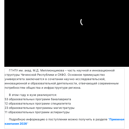
Подробнее
ГГНТУ им. акад. М.Д. Миллионщикова – часть научной и инновационной
структуры Чеченской Республики и СКФО. Основное преимущество
университета заключается в сочетании научно-исследовательской,
инновационной и образовательной деятельности, отвечающей современным
потребностям общества и инфраструктуре региона.
В этом году в вузе реализуются:
53 образовательных программ бакалавриата
12 образовательных программ специалитета
23 образовательные программы магистратуры
11 образовательных программ аспирантуры
Подробную информацию о поступлении можно получить в разделе
"
Приемная
кампания 2026
"