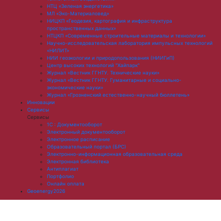
НТЦ «Зеленая энергетика»
МЛ «Эко-Материаловед»
НИЦКП «Геодезия, картография и инфраструктура
пространственных данных»
НТЦКП «Современные строительные материалы и технологии»
Научно-исследовательская лаборатория импульсных технологий
«НИЛИТ»
НИИ геоэкологии и природопользования (НИИГиП)
Центр высоких технологий "Хайпарк"
Журнал «Вестник ГГНТУ. Технические науки»
Журнал «Вестник ГГНТУ. Гуманитарные и социально-
экономические науки»
Журнал «Грозненский естественно-научный бюллетень»
Инновации
Сервисы
Сервисы
1С : Документооборот
Электронный документооборот
Электронное расписание
Образовательный портал (БРС)
Электронно-информационная образовательная среда
Электронная библиотека
Антиплагиат
Портфолио
Онлайн оплата
Geoenergy2026