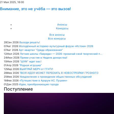
21 Мая 2025, 16:00
Внимание, это не учёба — это вызов!
Анонсы
Конкурсы
Все анонсы
Все конкурсы
28
Сен
2026
Выходи решать!
07
Авг
2026
Молодёжный историко-культурный форум «Истоки» 2026
07
Авг
2026
Арт-квартал "Среда образования"
12
Июл
2026
Летние школы «Таврида» — 2026: прокачай свой творческий п...
24
Июн
2026
Прими участие в Неделе донорства!
10
Июн
2026
"ШУМ" ждет вас!
01
Апр
2026
"Родная игрушка"
12
Мар
2026
ВЫИГРАЙ МЕРЧ от ГГНТУ!
28
Фев
2026
ТВОЯ ИДЕЯ МОЖЕТ ПЕРЕЕХАТЬ В НОВОСТРОЙКИ ГРОЗНОГО
25
Фев
2026
Уведомление о проведении общественных обсуждений
16
Фев
2026
«Путешествие в Арзрум АС. Пушкин»
01
Дек
2025
Идеи, преображающие города
Поступление