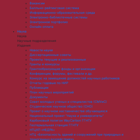
Вакансии
Балльно-рейтинговая система
Информационно-образовательная среда
Электронно-библиотечные системы
Электронное портфолио
Онлайн оплата
Наука
Наука
Научные подразделения
Издания
Новости науки
Диссертационные советы
Проекты текущие и реализованные
Гранты и конкурсы
Грантообразующие фонды и организации
Конференции, форумы, фестивали и др.
Конкурс на замещение должностей научных работников
Отчеты годовые по НИР
Публикации
План научныx мероприятий
Документы
Совет молодых ученых и специалистов (СМУиС)
Студенческое научное общество (СНО)
Проект о научном наставничестве обучающихся
Национальный проект "Наука и университеты"
Карбоновый полигон WayCarbon ГГНТУ
Геотермальная станция ГГНТУ
НТЦКП «НЕДРА»
НТЦ «Безопасность зданий и сооружений при природных и
техногенных воздействиях»