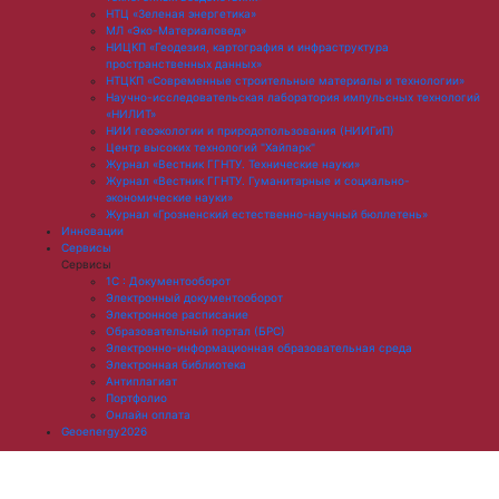
НТЦ «Зеленая энергетика»
МЛ «Эко-Материаловед»
НИЦКП «Геодезия, картография и инфраструктура
пространственных данных»
НТЦКП «Современные строительные материалы и технологии»
Научно-исследовательская лаборатория импульсных технологий
«НИЛИТ»
НИИ геоэкологии и природопользования (НИИГиП)
Центр высоких технологий "Хайпарк"
Журнал «Вестник ГГНТУ. Технические науки»
Журнал «Вестник ГГНТУ. Гуманитарные и социально-
экономические науки»
Журнал «Грозненский естественно-научный бюллетень»
Инновации
Сервисы
Сервисы
1С : Документооборот
Электронный документооборот
Электронное расписание
Образовательный портал (БРС)
Электронно-информационная образовательная среда
Электронная библиотека
Антиплагиат
Портфолио
Онлайн оплата
Geoenergy2026