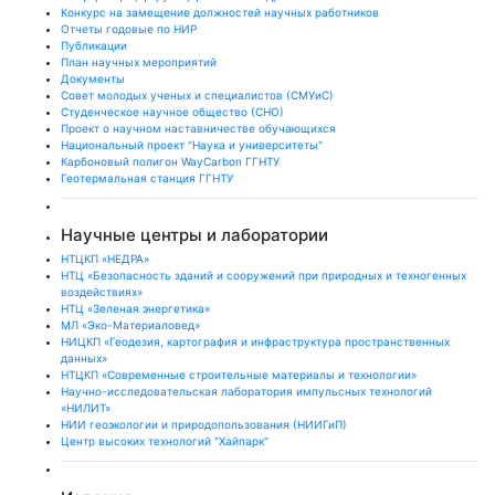
Конкурс на замещение должностей научных работников
Отчеты годовые по НИР
Публикации
План научныx мероприятий
Документы
Совет молодых ученых и специалистов (СМУиС)
Студенческое научное общество (СНО)
Проект о научном наставничестве обучающихся
Национальный проект "Наука и университеты"
Карбоновый полигон WayCarbon ГГНТУ
Геотермальная станция ГГНТУ
Научные центры и лаборатории
НТЦКП «НЕДРА»
НТЦ «Безопасность зданий и сооружений при природных и техногенных
воздействиях»
НТЦ «Зеленая энергетика»
МЛ «Эко-Материаловед»
НИЦКП «Геодезия, картография и инфраструктура пространственных
данных»
НТЦКП «Современные строительные материалы и технологии»
Научно-исследовательская лаборатория импульсных технологий
«НИЛИТ»
НИИ геоэкологии и природопользования (НИИГиП)
Центр высоких технологий "Хайпарк"