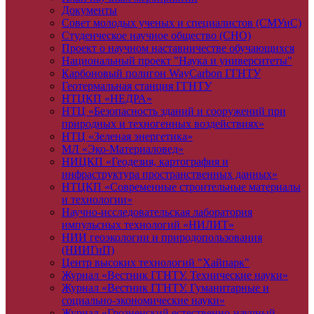
Документы
Совет молодых ученых и специалистов (СМУиС)
Студенческое научное общество (СНО)
Проект о научном наставничестве обучающихся
Национальный проект "Наука и университеты"
Карбоновый полигон WayCarbon ГГНТУ
Геотермальная станция ГГНТУ
НТЦКП «НЕДРА»
НТЦ «Безопасность зданий и сооружений при
природных и техногенных воздействиях»
НТЦ «Зеленая энергетика»
МЛ «Эко-Материаловед»
НИЦКП «Геодезия, картография и
инфраструктура пространственных данных»
НТЦКП «Современные строительные материалы
и технологии»
Научно-исследовательская лаборатория
импульсных технологий «НИЛИТ»
НИИ геоэкологии и природопользования
(НИИГиП)
Центр высоких технологий "Хайпарк"
Журнал «Вестник ГГНТУ. Технические науки»
Журнал «Вестник ГГНТУ. Гуманитарные и
социально-экономические науки»
Журнал «Грозненский естественно-научный