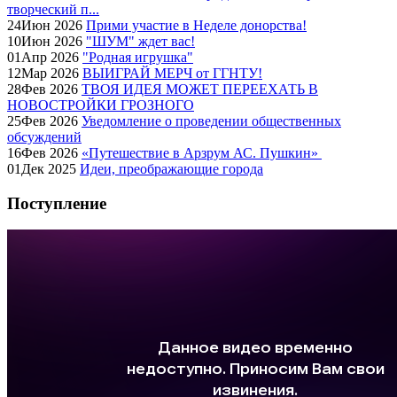
творческий п...
24
Июн
2026
Прими участие в Неделе донорства!
10
Июн
2026
"ШУМ" ждет вас!
01
Апр
2026
"Родная игрушка"
12
Мар
2026
ВЫИГРАЙ МЕРЧ от ГГНТУ!
28
Фев
2026
ТВОЯ ИДЕЯ МОЖЕТ ПЕРЕЕХАТЬ В
НОВОСТРОЙКИ ГРОЗНОГО
25
Фев
2026
Уведомление о проведении общественных
обсуждений
16
Фев
2026
«Путешествие в Арзрум АС. Пушкин»
01
Дек
2025
Идеи, преображающие города
Поступление