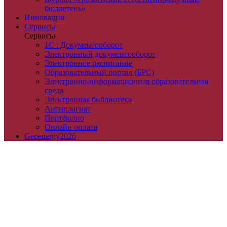
бюллетень»
Инновации
Сервисы
Сервисы
1С : Документооборот
Электронный документооборот
Электронное расписание
Образовательный портал (БРС)
Электронно-информационная образовательная
среда
Электронная библиотека
Антиплагиат
Портфолио
Онлайн оплата
Geoenergy2026