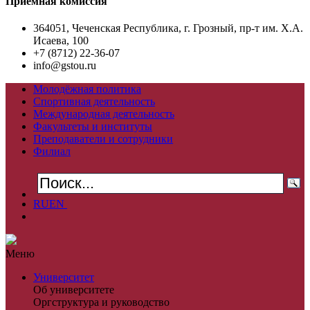
Приемная комиссия
364051, Чеченская Республика, г. Грозный, пр-т им. Х.А.
Исаева, 100
+7 (8712) 22-36-07
info@gstou.ru
Молодёжная политика
Спортивная деятельность
Международная деятельность
Факультеты и институты
Преподаватели и сотрудники
Филиал
RU
EN
Меню
Университет
Об университете
Оргструктура и руководство