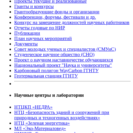
Проекты текущие и реализованные
Гранты и конкурсы
Грантообразующие фонды и организации
Конференции, форумы, фестивали и др.
Конкурс на замещение должностей научных работников
Отчеты годовые по НИР
Публикации
План научныx мероприятий
Документы
Совет молодых ученых и специалистов (СМУиС)
Студенческое научное общество (СНО)
Проект о научном наставничестве обучающихся
Национальный проект "Наука и университеты"
Карбоновый полигон WayCarbon ГГНТУ
Геотермальная станция ГГНТУ
Научные центры и лаборатории
НТЦКП «НЕДРА»
НТЦ «Безопасность зданий и сооружений при
природных и техногенных воздействиях»
НТЦ «Зеленая энергетика»
МЛ «Эко-Материаловед»