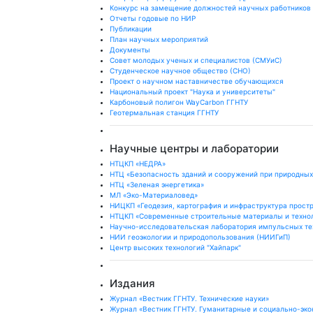
Конкурс на замещение должностей научных работников
Отчеты годовые по НИР
Публикации
План научныx мероприятий
Документы
Совет молодых ученых и специалистов (СМУиС)
Студенческое научное общество (СНО)
Проект о научном наставничестве обучающихся
Национальный проект "Наука и университеты"
Карбоновый полигон WayCarbon ГГНТУ
Геотермальная станция ГГНТУ
Научные центры и лаборатории
НТЦКП «НЕДРА»
НТЦ «Безопасность зданий и сооружений при природных
НТЦ «Зеленая энергетика»
МЛ «Эко-Материаловед»
НИЦКП «Геодезия, картография и инфраструктура прост
НТЦКП «Современные строительные материалы и техно
Научно-исследовательская лаборатория импульсных те
НИИ геоэкологии и природопользования (НИИГиП)
Центр высоких технологий "Хайпарк"
Издания
Журнал «Вестник ГГНТУ. Технические науки»
Журнал «Вестник ГГНТУ. Гуманитарные и социально-эко