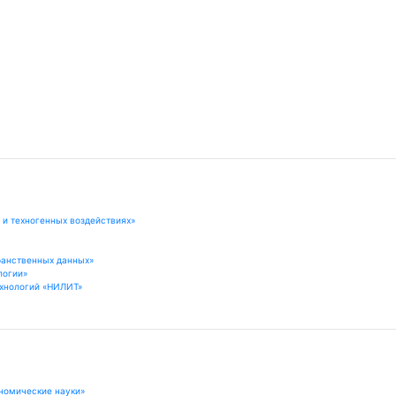
 и техногенных воздействиях»
ранственных данных»
логии»
хнологий «НИЛИТ»
номические науки»