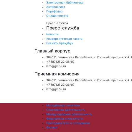
Электронная библиотека
Антиплагиат
Портфолио
Онлайн оплата
Пресс-служба
Пресс-служба
Новости
Университетская газета
Скачать брендбук
Главный корпус
364051, Чеченская Республика, г. Грозный, пр-т им. Х.А.
+7 (8712) 22-36-07
info@gstou.ru
Приемная комиссия
364051, Чеченская Республика, г. Грозный, пр-т им. Х.А.
+7 (8712) 22-36-07
info@gstou.ru
Молодёжная политика
Спортивная деятельность
Международная деятельность
Факультеты и институты
Преподаватели и сотрудники
Филиал