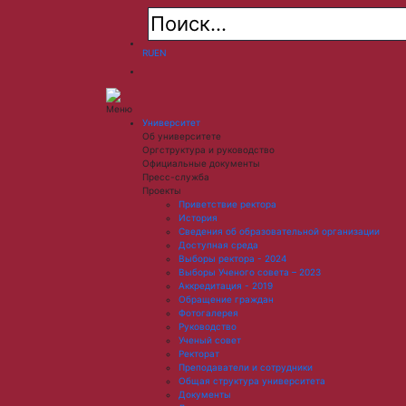
RU
EN
Меню
Университет
Об университете
Оргструктура и руководство
Официальные документы
Пресс-служба
Проекты
Приветствие ректора
История
Сведения об образовательной организации
Доступная среда
Выборы ректора - 2024
Выборы Ученого совета – 2023
Аккредитация - 2019
Обращение граждан
Фотогалерея
Руководство
Ученый совет
Ректорат
Преподаватели и сотрудники
Общая структура университета
Документы