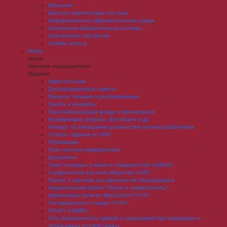
Вакансии
Балльно-рейтинговая система
Информационно-образовательная среда
Электронно-библиотечные системы
Электронное портфолио
Онлайн оплата
Наука
Наука
Научные подразделения
Издания
Новости науки
Диссертационные советы
Проекты текущие и реализованные
Гранты и конкурсы
Грантообразующие фонды и организации
Конференции, форумы, фестивали и др.
Конкурс на замещение должностей научных работников
Отчеты годовые по НИР
Публикации
План научныx мероприятий
Документы
Совет молодых ученых и специалистов (СМУиС)
Студенческое научное общество (СНО)
Проект о научном наставничестве обучающихся
Национальный проект "Наука и университеты"
Карбоновый полигон WayCarbon ГГНТУ
Геотермальная станция ГГНТУ
НТЦКП «НЕДРА»
НТЦ «Безопасность зданий и сооружений при природных и
техногенных воздействиях»