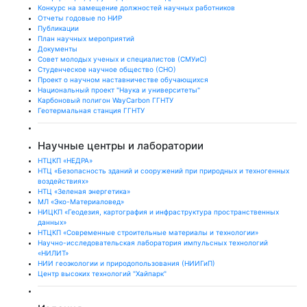
Конкурс на замещение должностей научных работников
Отчеты годовые по НИР
Публикации
План научныx мероприятий
Документы
Совет молодых ученых и специалистов (СМУиС)
Студенческое научное общество (СНО)
Проект о научном наставничестве обучающихся
Национальный проект "Наука и университеты"
Карбоновый полигон WayCarbon ГГНТУ
Геотермальная станция ГГНТУ
Научные центры и лаборатории
НТЦКП «НЕДРА»
НТЦ «Безопасность зданий и сооружений при природных и техногенных
воздействиях»
НТЦ «Зеленая энергетика»
МЛ «Эко-Материаловед»
НИЦКП «Геодезия, картография и инфраструктура пространственных
данных»
НТЦКП «Современные строительные материалы и технологии»
Научно-исследовательская лаборатория импульсных технологий
«НИЛИТ»
НИИ геоэкологии и природопользования (НИИГиП)
Центр высоких технологий "Хайпарк"