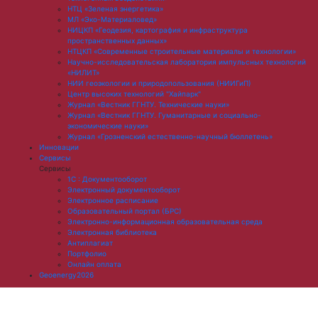
НТЦ «Зеленая энергетика»
МЛ «Эко-Материаловед»
НИЦКП «Геодезия, картография и инфраструктура
пространственных данных»
НТЦКП «Современные строительные материалы и технологии»
Научно-исследовательская лаборатория импульсных технологий
«НИЛИТ»
НИИ геоэкологии и природопользования (НИИГиП)
Центр высоких технологий "Хайпарк"
Журнал «Вестник ГГНТУ. Технические науки»
Журнал «Вестник ГГНТУ. Гуманитарные и социально-
экономические науки»
Журнал «Грозненский естественно-научный бюллетень»
Инновации
Сервисы
Сервисы
1С : Документооборот
Электронный документооборот
Электронное расписание
Образовательный портал (БРС)
Электронно-информационная образовательная среда
Электронная библиотека
Антиплагиат
Портфолио
Онлайн оплата
Geoenergy2026