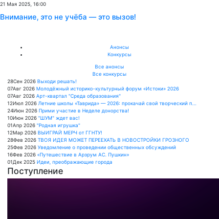
21 Мая 2025, 16:00
Внимание, это не учёба — это вызов!
Анонсы
Конкурсы
Все анонсы
Все конкурсы
28
Сен
2026
Выходи решать!
07
Авг
2026
Молодёжный историко-культурный форум «Истоки» 2026
07
Авг
2026
Арт-квартал "Среда образования"
12
Июл
2026
Летние школы «Таврида» — 2026: прокачай свой творческий п...
24
Июн
2026
Прими участие в Неделе донорства!
10
Июн
2026
"ШУМ" ждет вас!
01
Апр
2026
"Родная игрушка"
12
Мар
2026
ВЫИГРАЙ МЕРЧ от ГГНТУ!
28
Фев
2026
ТВОЯ ИДЕЯ МОЖЕТ ПЕРЕЕХАТЬ В НОВОСТРОЙКИ ГРОЗНОГО
25
Фев
2026
Уведомление о проведении общественных обсуждений
16
Фев
2026
«Путешествие в Арзрум АС. Пушкин»
01
Дек
2025
Идеи, преображающие города
Поступление