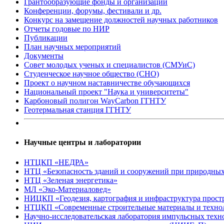
Грантообразующие фонды и организации
Конференции, форумы, фестивали и др.
Конкурс на замещение должностей научных работников
Отчеты годовые по НИР
Публикации
План научныx мероприятий
Документы
Совет молодых ученых и специалистов (СМУиС)
Студенческое научное общество (СНО)
Проект о научном наставничестве обучающихся
Национальный проект "Наука и университеты"
Карбоновый полигон WayCarbon ГГНТУ
Геотермальная станция ГГНТУ
Научные центры и лаборатории
НТЦКП «НЕДРА»
НТЦ «Безопасность зданий и сооружений при природных
НТЦ «Зеленая энергетика»
МЛ «Эко-Материаловед»
НИЦКП «Геодезия, картография и инфраструктура прос
НТЦКП «Современные строительные материалы и техно
Научно-исследовательская лаборатория импульсных те