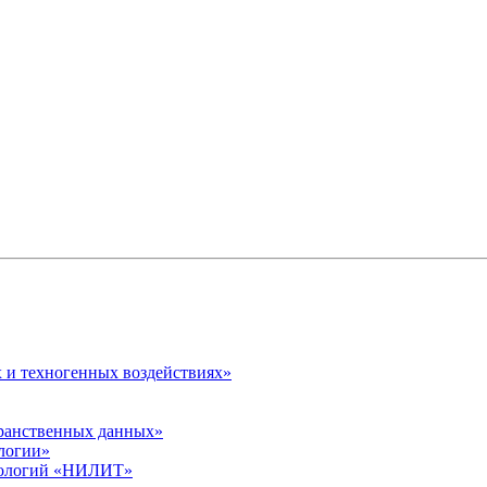
 и техногенных воздействиях»
транственных данных»
логии»
хнологий «НИЛИТ»