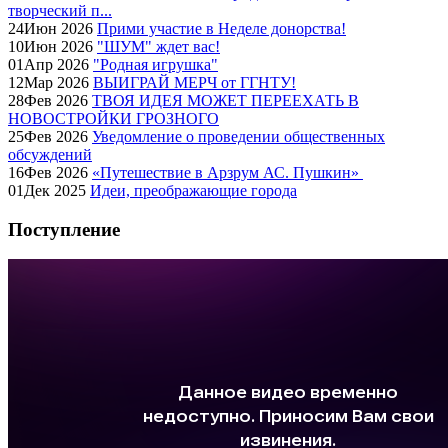
творческий п...
24
Июн
2026
Прими участие в Неделе донорства!
10
Июн
2026
"ШУМ" ждет вас!
01
Апр
2026
"Родная игрушка"
12
Мар
2026
ВЫИГРАЙ МЕРЧ от ГГНТУ!
28
Фев
2026
ТВОЯ ИДЕЯ МОЖЕТ ПЕРЕЕХАТЬ В
НОВОСТРОЙКИ ГРОЗНОГО
25
Фев
2026
Уведомление о проведении общественных
обсуждений
16
Фев
2026
«Путешествие в Арзрум АС. Пушкин»
01
Дек
2025
Идеи, преображающие города
Поступление