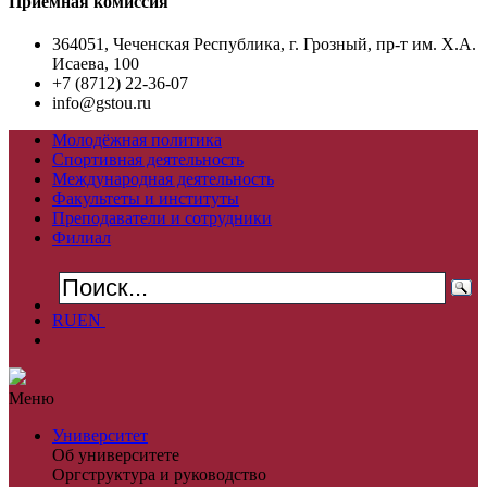
Приемная комиссия
364051, Чеченская Республика, г. Грозный, пр-т им. Х.А.
Исаева, 100
+7 (8712) 22-36-07
info@gstou.ru
Молодёжная политика
Спортивная деятельность
Международная деятельность
Факультеты и институты
Преподаватели и сотрудники
Филиал
RU
EN
Меню
Университет
Об университете
Оргструктура и руководство