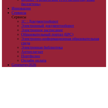
бюллетень»
Инновации
Сервисы
Сервисы
1С : Документооборот
Электронный документооборот
Электронное расписание
Образовательный портал (БРС)
Электронно-информационная образовательная
среда
Электронная библиотека
Антиплагиат
Портфолио
Онлайн оплата
Geoenergy2026