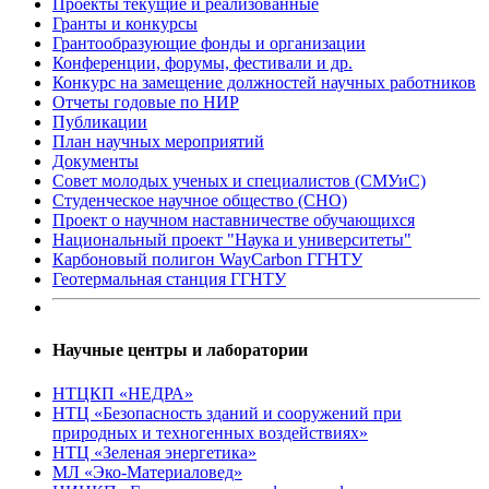
Проекты текущие и реализованные
Гранты и конкурсы
Грантообразующие фонды и организации
Конференции, форумы, фестивали и др.
Конкурс на замещение должностей научных работников
Отчеты годовые по НИР
Публикации
План научныx мероприятий
Документы
Совет молодых ученых и специалистов (СМУиС)
Студенческое научное общество (СНО)
Проект о научном наставничестве обучающихся
Национальный проект "Наука и университеты"
Карбоновый полигон WayCarbon ГГНТУ
Геотермальная станция ГГНТУ
Научные центры и лаборатории
НТЦКП «НЕДРА»
НТЦ «Безопасность зданий и сооружений при
природных и техногенных воздействиях»
НТЦ «Зеленая энергетика»
МЛ «Эко-Материаловед»