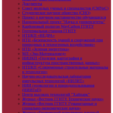
Документы
Совет молодых ученых и специалистов (СМУиС)
Студенческое научное общество (СНО)
Проект о научном наставничестве обучающихся
Национальный проект "Наука и университеты"
Карбоновый полигон WayCarbon ГГНТУ
Геотермальная станция ГГНТУ
НТЦКП «НЕДРА»
НТЦ «Безопасность зданий и сооружений при
природных и техногенных воздействиях»
НТЦ «Зеленая энергетика»
МЛ «Эко-Материаловед»
НИЦКП «Геодезия, картография и
инфраструктура пространственных данных»
НТЦКП «Современные строительные материалы
и технологии»
Научно-исследовательская лаборатория
импульсных технологий «НИЛИТ»
НИИ геоэкологии и природопользования
(НИИГиП)
Центр высоких технологий "Хайпарк"
Журнал «Вестник ГГНТУ. Технические науки»
Журнал «Вестник ГГНТУ. Гуманитарные и
социально-экономические науки»
Журнал «Грозненский естественно-научный