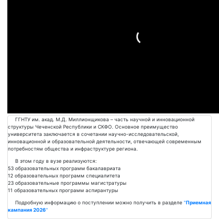
Подробнее
ГГНТУ им. акад. М.Д. Миллионщикова – часть научной и инновационной
структуры Чеченской Республики и СКФО. Основное преимущество
университета заключается в сочетании научно-исследовательской,
инновационной и образовательной деятельности, отвечающей современным
потребностям общества и инфраструктуре региона.
В этом году в вузе реализуются:
53 образовательных программ бакалавриата
12 образовательных программ специалитета
23 образовательные программы магистратуры
11 образовательных программ аспирантуры
Подробную информацию о поступлении можно получить в разделе
"
Приемная
кампания 2026
"