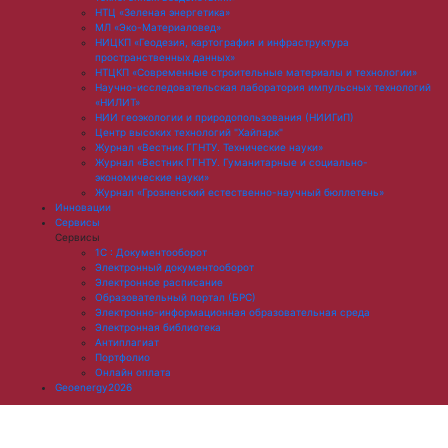
НТЦ «Зеленая энергетика»
МЛ «Эко-Материаловед»
НИЦКП «Геодезия, картография и инфраструктура
пространственных данных»
НТЦКП «Современные строительные материалы и технологии»
Научно-исследовательская лаборатория импульсных технологий
«НИЛИТ»
НИИ геоэкологии и природопользования (НИИГиП)
Центр высоких технологий "Хайпарк"
Журнал «Вестник ГГНТУ. Технические науки»
Журнал «Вестник ГГНТУ. Гуманитарные и социально-
экономические науки»
Журнал «Грозненский естественно-научный бюллетень»
Инновации
Сервисы
Сервисы
1С : Документооборот
Электронный документооборот
Электронное расписание
Образовательный портал (БРС)
Электронно-информационная образовательная среда
Электронная библиотека
Антиплагиат
Портфолио
Онлайн оплата
Geoenergy2026