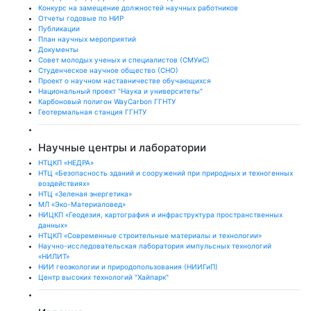
Конкурс на замещение должностей научных работников
Отчеты годовые по НИР
Публикации
План научныx мероприятий
Документы
Совет молодых ученых и специалистов (СМУиС)
Студенческое научное общество (СНО)
Проект о научном наставничестве обучающихся
Национальный проект "Наука и университеты"
Карбоновый полигон WayCarbon ГГНТУ
Геотермальная станция ГГНТУ
Научные центры и лаборатории
НТЦКП «НЕДРА»
НТЦ «Безопасность зданий и сооружений при природных и техногенных
воздействиях»
НТЦ «Зеленая энергетика»
МЛ «Эко-Материаловед»
НИЦКП «Геодезия, картография и инфраструктура пространственных
данных»
НТЦКП «Современные строительные материалы и технологии»
Научно-исследовательская лаборатория импульсных технологий
«НИЛИТ»
НИИ геоэкологии и природопользования (НИИГиП)
Центр высоких технологий "Хайпарк"