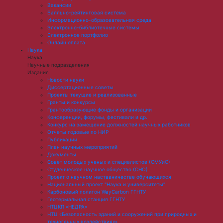
Вакансии
Балльно-рейтинговая система
Информационно-образовательная среда
Электронно-библиотечные системы
Электронное портфолио
Онлайн оплата
Наука
Наука
Научные подразделения
Издания
Новости науки
Диссертационные советы
Проекты текущие и реализованные
Гранты и конкурсы
Грантообразующие фонды и организации
Конференции, форумы, фестивали и др.
Конкурс на замещение должностей научных работников
Отчеты годовые по НИР
Публикации
План научныx мероприятий
Документы
Совет молодых ученых и специалистов (СМУиС)
Студенческое научное общество (СНО)
Проект о научном наставничестве обучающихся
Национальный проект "Наука и университеты"
Карбоновый полигон WayCarbon ГГНТУ
Геотермальная станция ГГНТУ
НТЦКП «НЕДРА»
НТЦ «Безопасность зданий и сооружений при природных и
техногенных воздействиях»