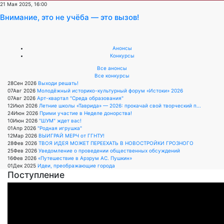
21 Мая 2025, 16:00
Внимание, это не учёба — это вызов!
Анонсы
Конкурсы
Все анонсы
Все конкурсы
28
Сен
2026
Выходи решать!
07
Авг
2026
Молодёжный историко-культурный форум «Истоки» 2026
07
Авг
2026
Арт-квартал "Среда образования"
12
Июл
2026
Летние школы «Таврида» — 2026: прокачай свой творческий п...
24
Июн
2026
Прими участие в Неделе донорства!
10
Июн
2026
"ШУМ" ждет вас!
01
Апр
2026
"Родная игрушка"
12
Мар
2026
ВЫИГРАЙ МЕРЧ от ГГНТУ!
28
Фев
2026
ТВОЯ ИДЕЯ МОЖЕТ ПЕРЕЕХАТЬ В НОВОСТРОЙКИ ГРОЗНОГО
25
Фев
2026
Уведомление о проведении общественных обсуждений
16
Фев
2026
«Путешествие в Арзрум АС. Пушкин»
01
Дек
2025
Идеи, преображающие города
Поступление