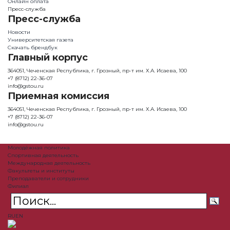
Онлайн оплата
Пресс-служба
Пресс-служба
Новости
Университетская газета
Скачать брендбук
Главный корпус
364051, Чеченская Республика, г. Грозный, пр-т им. Х.А. Исаева, 100
+7 (8712) 22-36-07
info@gstou.ru
Приемная комиссия
364051, Чеченская Республика, г. Грозный, пр-т им. Х.А. Исаева, 100
+7 (8712) 22-36-07
info@gstou.ru
Молодёжная политика
Спортивная деятельность
Международная деятельность
Факультеты и институты
Преподаватели и сотрудники
Филиал
RU
EN