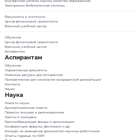
Внутренняя система оценки качества образования
Электронно-библиотечные системы
Факультеты и институты
Центр финансовой грамотности
Военный учебный центр
Обучение
Центр финансовой грамотности
Военный учебный центр
Аспирантам
Аспирантам
Обучение
Нормативные документы
Полезные ресурсы для аспирантов
Прикрепление для написания кандидатской диссертации
Контакты
Наука
Наука
Новости науки
Диссертационные советы
Проекты текущие и реализованные
Гранты и конкурсы
Грантообразующие фонды и организации
Конференции, форумы, фестивали и др.
Конкурс на замещение должностей научных работников
Отчеты годовые по НИР