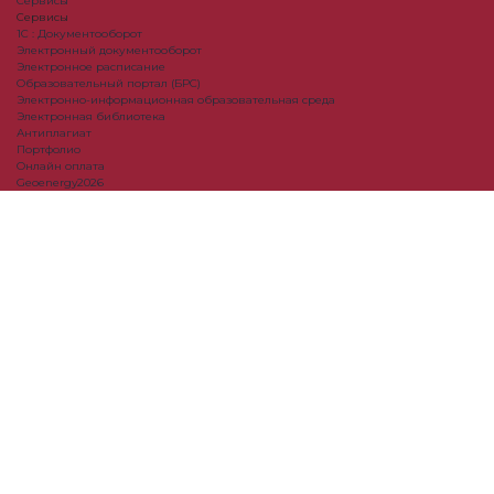
Сервисы
Сервисы
1С : Документооборот
Электронный документооборот
Электронное расписание
Образовательный портал (БРС)
Электронно-информационная образовательная среда
Электронная библиотека
Антиплагиат
Портфолио
Онлайн оплата
Geoenergy2026