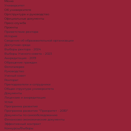
Меню
Университет
Об университете
Оргструктура и руководство
Официальные документы
Пресс-служба
Проекты
Приветствие ректора
История
Сведения об образовательной организации
Доступная среда
Выборы ректора - 2024
Выборы Ученого совета – 2023
Аккредитация - 2019
Обращение граждан
Фотогалерея
Руководство
Ученый совет
Ректорат
Преподаватели и сотрудники
Общая структура университета
Документы
Лицензия и аккредитация
Устав
Программа развития
Программа развития "Приоритет - 2030"
Документы по самообследованию
Финансово-экономические документы
Эффективный контракт
Конкурсы/Выборы