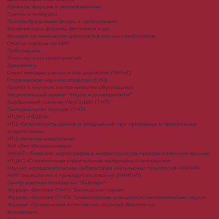
Проекты текущие и реализованные
Гранты и конкурсы
Грантообразующие фонды и организации
Конференции, форумы, фестивали и др.
Конкурс на замещение должностей научных работников
Отчеты годовые по НИР
Публикации
План научныx мероприятий
Документы
Совет молодых ученых и специалистов (СМУиС)
Студенческое научное общество (СНО)
Проект о научном наставничестве обучающихся
Национальный проект "Наука и университеты"
Карбоновый полигон WayCarbon ГГНТУ
Геотермальная станция ГГНТУ
НТЦКП «НЕДРА»
НТЦ «Безопасность зданий и сооружений при природных и техногенных
воздействиях»
НТЦ «Зеленая энергетика»
МЛ «Эко-Материаловед»
НИЦКП «Геодезия, картография и инфраструктура пространственных данных»
НТЦКП «Современные строительные материалы и технологии»
Научно-исследовательская лаборатория импульсных технологий «НИЛИТ»
НИИ геоэкологии и природопользования (НИИГиП)
Центр высоких технологий "Хайпарк"
Журнал «Вестник ГГНТУ. Технические науки»
Журнал «Вестник ГГНТУ. Гуманитарные и социально-экономические науки»
Журнал «Грозненский естественно-научный бюллетень»
Инновации