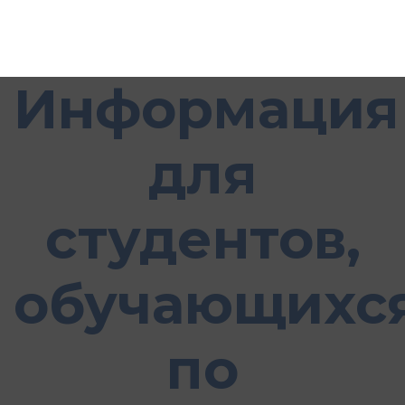
Информация
для
студентов,
обучающихс
по