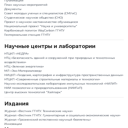
Публикации
План научныx мероприятий
Документы
Совет молодых ученых и специалистов (СМУиС)
Студенческое научное общество (СНО)
Проект о научном наставничестве обучающихся
Национальный проект "Наука и университеты"
Карбоновый полигон WayCarbon ГГНТУ
Геотермальная станция ГГНТУ
Научные центры и лаборатории
НТЦКП «НЕДРА»
НТЦ «Безопасность зданий и сооружений при природных и техногенных
воздействиях»
НТЦ «Зеленая энергетика»
МЛ «Эко-Материаловед»
НИЦКП «Геодезия, картография и инфраструктура пространственных данных»
НТЦКП «Современные строительные материалы и технологии»
Научно-исследовательская лаборатория импульсных технологий «НИЛИТ»
НИИ геоэкологии и природопользования (НИИГиП)
Центр высоких технологий "Хайпарк"
Издания
Журнал «Вестник ГГНТУ. Технические науки»
Журнал «Вестник ГГНТУ. Гуманитарные и социально-экономические науки»
Журнал «Грозненский естественно-научный бюллетень»
Инновации