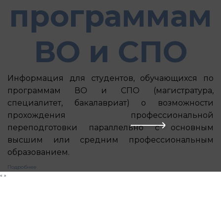
программам
ВО и СПО
Информация для студентов, обучающихся по
программам ВО и СПО (магистратура,
специалитет, бакалавриат) о возможности
прохождения профессиональной
переподготовки параллельно с основным
высшим или средним профессиональным
образованием.
Подробнее
«
»